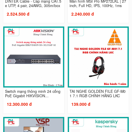
DINTEK Cable - Cáp mạng CAT.5
Màn hình MSI Pro MP272LKL | 27
e UTP, 4 pair, 24AWG, 305m/box
inch, Full HD, IPS, 100Hz, 1ms
2.524.500 đ
2.240.000 đ
Switch mạng thông minh 24 cổng
TAI NGHE GOLDEN FILE GF-M0
PoE Gigabit HIKVISION...
1 7.1 RGB CHÍNH HÃNG LKC
12.300.000 đ
139.000 đ