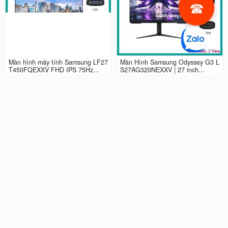
Màn hình máy tính Samsung LF27
Màn Hình Samsung Odyssey G3 L
T450FQEXXV FHD IPS 75Hz...
S27AG320NEXXV | 27 inch...
2.990.000 đ
4.490.000 đ
Màn hình LCD 24” Samsung Odys
Màn Hình máy tính Samsung Ody
sey G3 LS24AG320NEXXV FHD...
ssey G5 QHD...