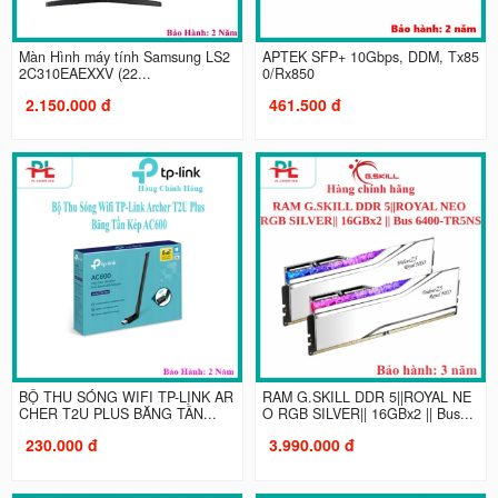
Màn Hình máy tính Samsung LS2
APTEK SFP+ 10Gbps, DDM, Tx85
2C310EAEXXV (22...
0/Rx850
2.150.000 đ
461.500 đ
BỘ THU SÓNG WIFI TP-LINK AR
RAM G.SKILL DDR 5||ROYAL NE
CHER T2U PLUS BĂNG TẦN...
O RGB SILVER|| 16GBx2 || Bus...
230.000 đ
3.990.000 đ