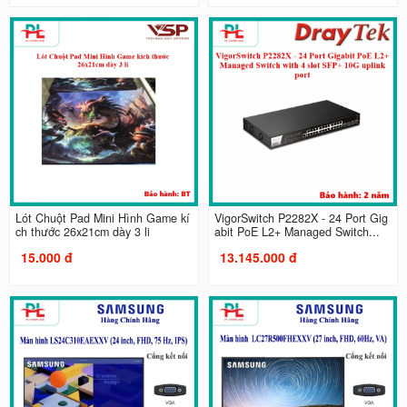
Lót Chuột Pad Mini Hình Game kí
VigorSwitch P2282X - 24 Port Gig
ch thước 26x21cm dày 3 li
abit PoE L2+ Managed Switch...
15.000 đ
13.145.000 đ