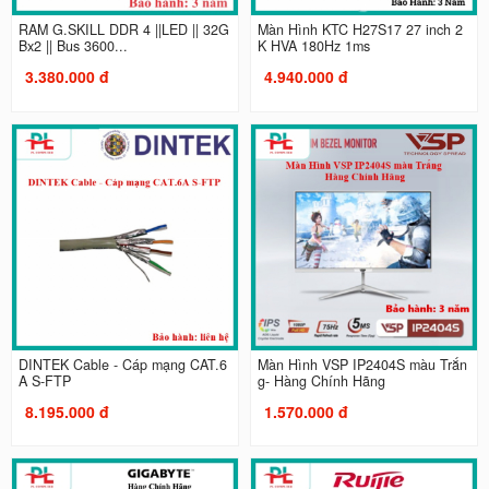
RAM G.SKILL DDR 4 ||LED || 32G
Màn Hình KTC H27S17 27 inch 2
Bx2 || Bus 3600...
K HVA 180Hz 1ms
3.380.000 đ
4.940.000 đ
DINTEK Cable - Cáp mạng CAT.6
Màn Hình VSP IP2404S màu Trắn
A S-FTP
g- Hàng Chính Hãng
8.195.000 đ
1.570.000 đ