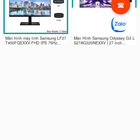
Màn hình máy tính Samsung LF27
Màn Hình Samsung Odyssey G3 L
T450FQEXXV FHD IPS 75Hz...
S27AG320NEXXV | 27 inch...
2.990.000 đ
4.490.000 đ
Màn hình LCD 24” Samsung Odys
Màn Hình máy tính Samsung Ody
sey G3 LS24AG320NEXXV FHD...
ssey G5 QHD...