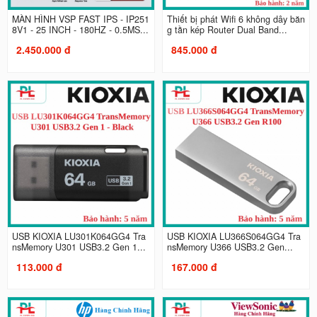
MÀN HÌNH VSP FAST IPS - IP251
Thiết bị phát Wifi 6 không dây băn
8V1 - 25 INCH - 180HZ - 0.5MS...
g tần kép Router Dual Band...
2.450.000 đ
845.000 đ
USB KIOXIA LU301K064GG4 Tra
USB KIOXIA LU366S064GG4 Tra
nsMemory U301 USB3.2 Gen 1...
nsMemory U366 USB3.2 Gen...
113.000 đ
167.000 đ