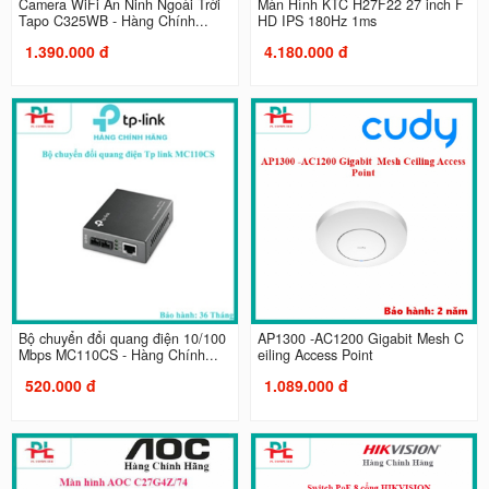
Camera WiFi An Ninh Ngoài Trời
Màn Hình KTC H27F22 27 inch F
Tapo C325WB - Hàng Chính...
HD IPS 180Hz 1ms
1.390.000 đ
4.180.000 đ
Bộ chuyển đổi quang điện 10/100
AP1300 -AC1200 Gigabit Mesh C
Mbps MC110CS - Hàng Chính...
eiling Access Point
520.000 đ
1.089.000 đ