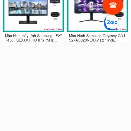
Màn hình máy tính Samsung LF27
Màn Hình Samsung Odyssey G3 L
T450FQEXXV FHD IPS 75Hz...
S27AG320NEXXV | 27 inch...
2.990.000 đ
4.490.000 đ
Màn hình LCD 24” Samsung Odys
Màn Hình máy tính Samsung Ody
sey G3 LS24AG320NEXXV FHD...
ssey G5 QHD...