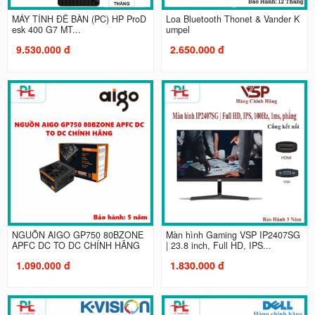
MÁY TÍNH ĐỂ BÀN (PC) HP ProD
Loa Bluetooth Thonet & Vander K
esk 400 G7 MT...
umpel
9.530.000 đ
2.650.000 đ
NGUỒN AIGO GP750 80BZONE
Màn hình Gaming VSP IP2407SG
APFC DC TO DC CHÍNH HÃNG
| 23.8 inch, Full HD, IPS...
1.090.000 đ
1.830.000 đ