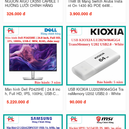
NGUỒN AIGO CK350 CAPBLE T
Thiết Bị Mạng Switch Aruba Insta
HƯỜNG LƯỚI CHÍNH HÃNG
nt On 1430 8G POE 64W...
326.000 đ
3.900.000 đ
Màn hình Dell P2425HE | 24.8 inc
USB KIOXIA LU202W064GG4 Tra
h, Full HD, IPS, 100Hz, USB-C...
nsMemory U202 USB2.0 - White
5.220.000 đ
90.000 đ