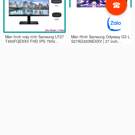
Màn hình máy tính Samsung LF27
Màn Hình Samsung Odyssey G3 L
T450FQEXXV FHD IPS 75Hz...
S27AG320NEXXV | 27 inch...
2.990.000 đ
4.490.000 đ
Màn hình LCD 24” Samsung Odys
Màn Hình máy tính Samsung Ody
sey G3 LS24AG320NEXXV FHD...
ssey G5 QHD...