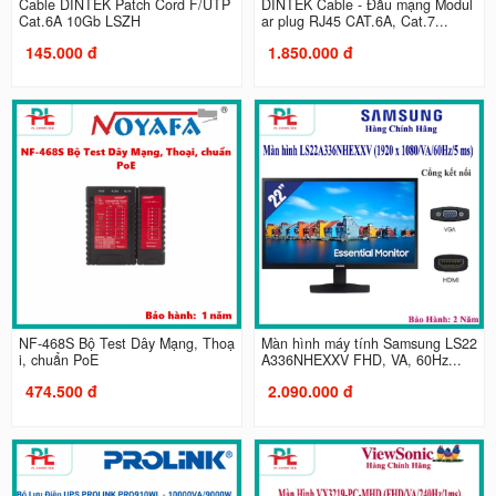
Cable DINTEK Patch Cord F/UTP
DINTEK Cable - Đầu mạng Modul
Cat.6A 10Gb LSZH
ar plug RJ45 CAT.6A, Cat.7...
145.000 đ
1.850.000 đ
NF-468S Bộ Test Dây Mạng, Thoạ
Màn hình máy tính Samsung LS22
i, chuẩn PoE
A336NHEXXV FHD, VA, 60Hz...
474.500 đ
2.090.000 đ