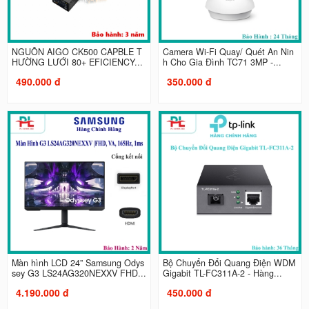
NGUỒN AIGO CK500 CAPBLE T
Camera Wi-Fi Quay/ Quét An Nin
HƯỜNG LƯỚI 80+ EFICIENCY...
h Cho Gia Đình TC71 3MP -...
490.000 đ
350.000 đ
Màn hình LCD 24” Samsung Odys
Bộ Chuyển Đổi Quang Điện WDM
sey G3 LS24AG320NEXXV FHD...
Gigabit TL-FC311A-2 - Hàng...
4.190.000 đ
450.000 đ