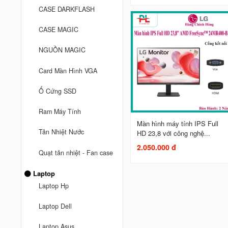
CASE DARKFLASH
CASE MAGIC
NGUỒN MAGIC
Card Màn Hình VGA
Ổ Cứng SSD
Ram Máy Tính
Màn hình máy tính IPS Full
Tản Nhiệt Nước
HD 23,8 với công nghệ...
2.050.000 đ
Quạt tản nhiệt - Fan case
Laptop
Laptop Hp
Laptop Dell
Laptop Asus