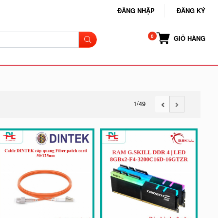
ĐĂNG NHẬP
ĐĂNG KÝ
GIỎ HÀNG
1
/49