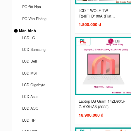
PC Đồ Họa
LCD T-WOLF TW-
F24IFHD100A (Flat...
PC Văn Phòng
1.800.000 đ
Màn hình
LCD LG
LCD Samsung
LCD Dell
LCD MSI
LCD Gigabyte
LCD Asus
Laptop LG Gram 14ZD90Q-
G.AX51A5 (2022)
LCD AOC
18.900.000 đ
LCD HP