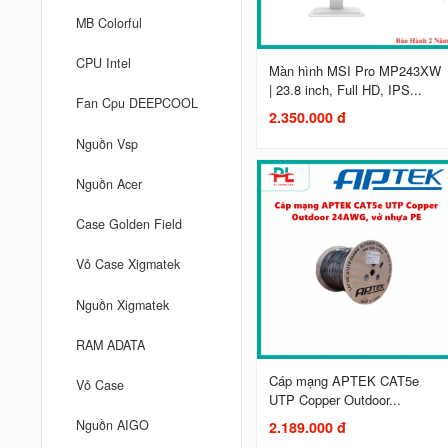
MB Colorful
CPU Intel
Màn hình MSI Pro MP243XW
| 23.8 inch, Full HD, IPS...
Fan Cpu DEEPCOOL
2.350.000 đ
Nguồn Vsp
Nguồn Acer
Case Golden Field
Vỏ Case Xigmatek
Nguồn Xigmatek
RAM ADATA
Cáp mạng APTEK CAT5e
Vỏ Case
UTP Copper Outdoor...
Nguồn AIGO
2.189.000 đ