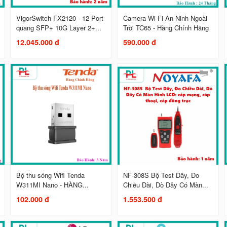
VigorSwitch FX2120 - 12 Port
Camera Wi-Fi An Ninh Ngoài
quang SFP+ 10G Layer 2+...
Trời TC65 - Hàng Chính Hãng
12.045.000 đ
590.000 đ
Bộ thu sóng Wifi Tenda
NF-308S Bộ Test Dây, Đo
W311MI Nano - HÀNG...
Chiều Dài, Dò Dây Có Màn...
102.000 đ
1.553.500 đ