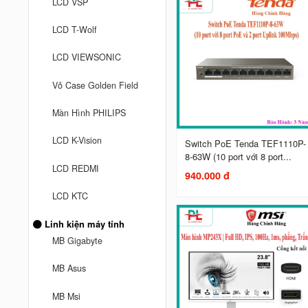
LCD VSP
LCD T-Wolf
LCD VIEWSONIC
Vỏ Case Golden Field
Màn Hình PHILIPS
LCD K-Vision
Switch PoE Tenda TEF1110P-
8-63W (10 port với 8 port...
LCD REDMI
940.000 đ
LCD KTC
Linh kiện máy tính
MB Gigabyte
MB Asus
MB Msi