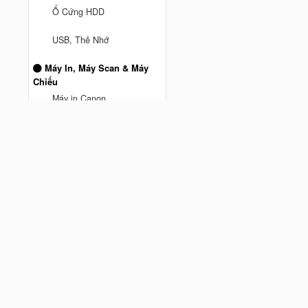
Ổ Cứng HDD
anh truong ở Thành phố Hồ Chí
USB, Thẻ Nhớ
Minh
vừa mua
Mesh Wifi TPLink DECO M5 3
Máy In, Máy Scan & Máy
Pack AC1300 - Hàng Chính
Chiếu
Cách đây 9 tháng trước
hãng
Máy in Canon
Máy Chiếu
Máy Scan
MÁY IN BROTHER
Máy In Hp
Phụ kiện máy tính
Chuột Hyperwork
Giá đỡ màn hình Human
Motion