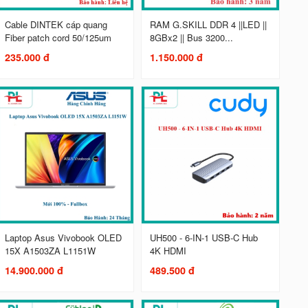
Cable DINTEK cáp quang
RAM G.SKILL DDR 4 ||LED ||
Fiber patch cord 50/125um
8GBx2 || Bus 3200...
235.000 đ
1.150.000 đ
Laptop Asus Vivobook OLED
UH500 - 6-IN-1 USB-C Hub
15X A1503ZA L1151W
4K HDMI
14.900.000 đ
489.500 đ