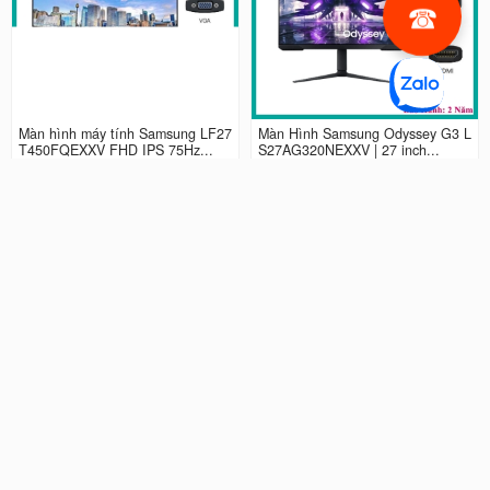
Màn hình máy tính Samsung LF27
Màn Hình Samsung Odyssey G3 L
T450FQEXXV FHD IPS 75Hz...
S27AG320NEXXV | 27 inch...
2.990.000 đ
4.490.000 đ
Màn hình LCD 24” Samsung Odys
Màn Hình máy tính Samsung Ody
sey G3 LS24AG320NEXXV FHD...
ssey G5 QHD...