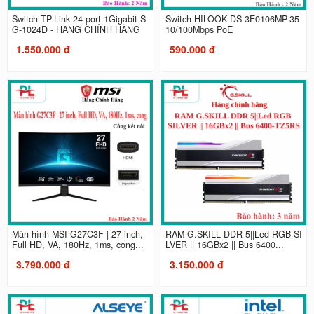
Switch TP-Link 24 port 1Gigabit S
Switch HILOOK DS-3E0106MP-35
G-1024D - HÀNG CHÍNH HÃNG
10/100Mbps PoE
1.550.000 đ
590.000 đ
Màn hình MSI G27C3F | 27 inch,
RAM G.SKILL DDR 5||Led RGB SI
Full HD, VA, 180Hz, 1ms, cong...
LVER || 16GBx2 || Bus 6400...
3.790.000 đ
3.150.000 đ