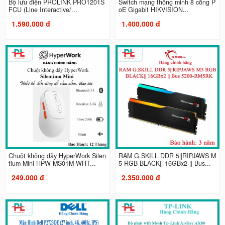
Bộ lưu điện PROLINK PRO1201S
Switch mạng thông minh 8 cổng P
FCU (Line Interactive/...
oE Gigabit HIKVISION...
1.590.000 đ
1.400.000 đ
Chuột không dây HyperWork Silen
RAM G.SKILL DDR 5||RIPJAWS M
tium Mini HPW-MS01M-WHT...
5 RGB BLACK|| 16GBx2 || Bus...
249.000 đ
2.350.000 đ