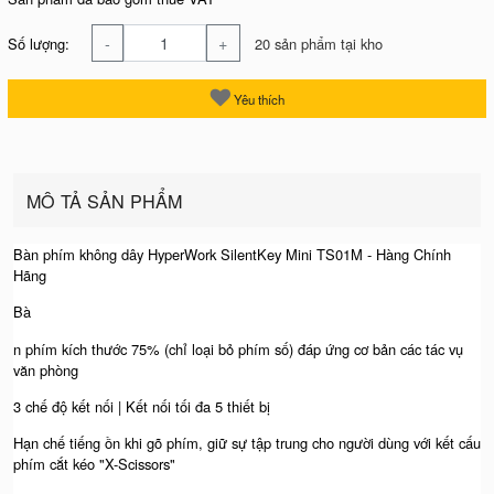
-
+
Số lượng:
20 sản phẩm tại kho
Yêu thích
MÔ TẢ SẢN PHẨM
Bàn phím không dây HyperWork SilentKey Mini TS01M - Hàng Chính
Hãng
Bà
n phím kích thước 75% (chỉ loại bỏ phím số) đáp ứng cơ bản các tác vụ
văn phòng
3 chế độ kết nối | Kết nối tối đa 5 thiết bị
Hạn chế tiếng ồn khi gõ phím, giữ sự tập trung cho người dùng với kết cấu
phím cắt kéo "X-Scissors"