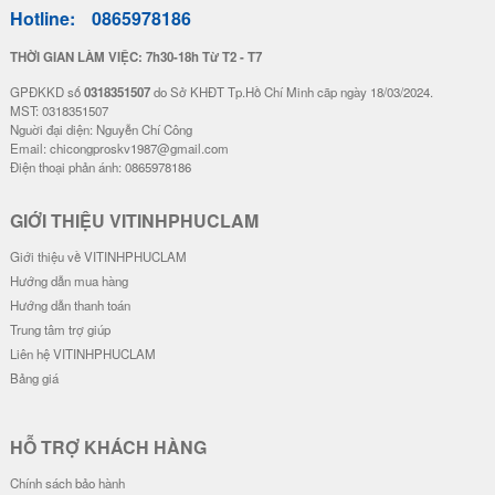
Hotline:
0865978186
THỜI GIAN LÀM VIỆC: 7h30-18h Từ T2 - T7
GPĐKKD số
0318351507
do Sở KHĐT Tp.Hồ Chí Minh cãp ngày 18/03/2024.
MST: 0318351507
Nguời đại diện: Nguyễn Chí Công
Email: chicongproskv1987@gmail.com
Điện thoại phản ánh: 0865978186
GIỚI THIỆU VITINHPHUCLAM
Giới thiệu về VITINHPHUCLAM
Hướng dẫn mua hàng
Hướng dẫn thanh toán
Trung tâm trợ giúp
Liên hệ VITINHPHUCLAM
Bảng giá
HỖ TRỢ KHÁCH HÀNG
Chính sách bảo hành