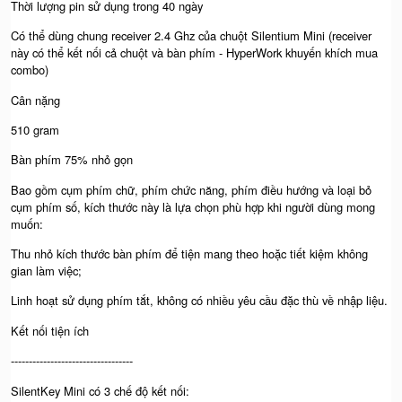
Thời lượng pin sử dụng trong 40 ngày
Có thể dùng chung receiver 2.4 Ghz của chuột Silentium Mini (receiver
này có thể kết nối cả chuột và bàn phím - HyperWork khuyến khích mua
combo)
Cân nặng
510 gram
Bàn phím 75% nhỏ gọn
Bao gồm cụm phím chữ, phím chức năng, phím điều hướng và loại bỏ
cụm phím số, kích thước này là lựa chọn phù hợp khi người dùng mong
muốn:
Thu nhỏ kích thước bàn phím để tiện mang theo hoặc tiết kiệm không
gian làm việc;
Linh hoạt sử dụng phím tắt, không có nhiều yêu cầu đặc thù về nhập liệu.
Kết nối tiện ích
----------------------------------
SilentKey Mini có 3 chế độ kết nối: