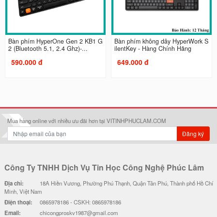
Bàn phím HyperOne Gen 2 KB1 G
Bàn phím không dây HyperWork S
2 (Bluetooth 5.1, 2.4 Ghz)-...
ilentKey - Hàng Chính Hãng
590.000 đ
649.000 đ
Mua hàng online với nhiều ưu đãi hơn tại VITINHPHUCLAM.COM
Đăng ký
Công Ty TNHH Dịch Vụ Tin Học Công Nghệ Phúc Lâm
Địa chỉ:
18A Hiền Vương, Phường Phú Thạnh, Quận Tân Phú, Thành phố Hồ Chí
Minh, Việt Nam
Điện thoại:
0865978186 - CSKH: 0865978186
Email:
chicongproskv1987@gmail.com