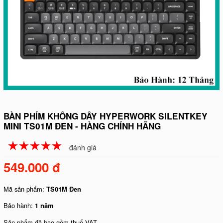
BÀN PHÍM KHÔNG DÂY HYPERWORK SILENTKEY
MINI TS01M ĐEN - HÀNG CHÍNH HÃNG
☆
★
☆
★
☆
★
☆
★
☆
★
đánh giá
549.000 đ
Mã sản phẩm:
TS01M Đen
Bảo hành:
1 năm
Sản phẩm đã bao gồm thuế VAT