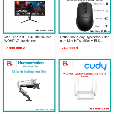
Màn Hình KTC H34S18S 34 inch
Chuột không dây HyperWork Silen
WQHD VA 165Hz 1ms
tium Mini HPW-MS01M-BLK...
7.980.000 đ
249.000 đ