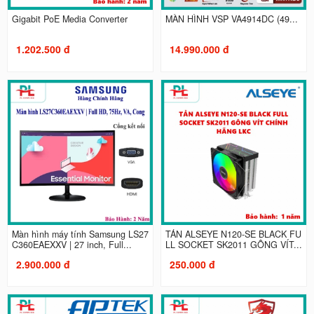
Gigabit PoE Media Converter
MÀN HÌNH VSP VA4914DC (49...
1.202.500 đ
14.990.000 đ
Màn hình máy tính Samsung LS27
TẢN ALSEYE N120-SE BLACK FU
C360EAEXXV | 27 inch, Full...
LL SOCKET SK2011 GÔNG VÍT...
2.900.000 đ
250.000 đ