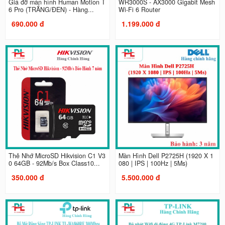
Giá đỡ màn hình Human Motion T
WR3000S - AX3000 Gigabit Mesh
6 Pro (TRẮNG/ĐEN) - Hàng...
Wi-Fi 6 Router
690.000 đ
1.199.000 đ
Thẻ Nhớ MicroSD Hikvision C1 V3
Màn Hình Dell P2725H (1920 X 1
0 64GB - 92Mb/s Box Class10...
080 | IPS | 100Hz | 5Ms)
350.000 đ
5.500.000 đ