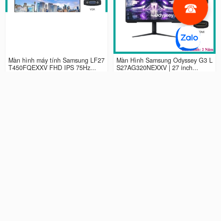
Màn hình máy tính Samsung LF27
Màn Hình Samsung Odyssey G3 L
T450FQEXXV FHD IPS 75Hz...
S27AG320NEXXV | 27 inch...
2.990.000 đ
4.490.000 đ
Màn hình LCD 24” Samsung Odys
Màn Hình máy tính Samsung Ody
sey G3 LS24AG320NEXXV FHD...
ssey G5 QHD...