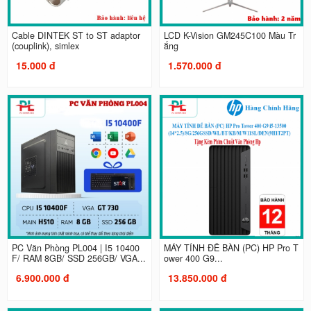
Cable DINTEK ST to ST adaptor
LCD K-Vision GM245C100 Màu Tr
(couplink), simlex
ắng
15.000 đ
1.570.000 đ
PC Văn Phòng PL004 | I5 10400
MÁY TÍNH ĐỂ BÀN (PC) HP Pro T
F/ RAM 8GB/ SSD 256GB/ VGA...
ower 400 G9...
6.900.000 đ
13.850.000 đ