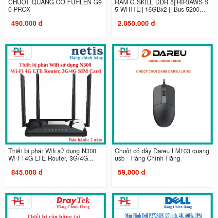
CHUỘT QUANG CƠ FUHLEN G9
RAM G.SKILL DDR 5||RIPJAWS S
0 PROX
5 WHITE|| 16GBx2 || Bus 5200...
490.000 đ
2.050.000 đ
Thiết bị phát Wifi sử dụng N300
Chuột có dây Dareu LM103 quang
Wi-Fi 4G LTE Router, 3G/4G...
usb - Hàng Chính Hãng
845.000 đ
59.000 đ