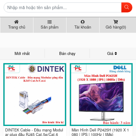
Trang chủ
Sản phẩm
Tài khoản
Giỏ hàng(0)
Mới nhất
Bán chạy
Giá
DINTEK Cable - Đầu mạng Modul
Màn Hình Dell P2425H (1920 X 1
ar plug đầu RJ45 Cat.5e/Cat.6
080 | IPS | 100Hz | 5Ms)