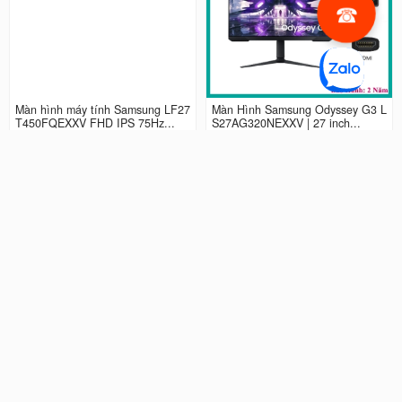
Màn hình máy tính Samsung LF27
Màn Hình Samsung Odyssey G3 L
T450FQEXXV FHD IPS 75Hz...
S27AG320NEXXV | 27 inch...
2.990.000 đ
4.490.000 đ
Màn hình LCD 24” Samsung Odys
Màn Hình máy tính Samsung Ody
sey G3 LS24AG320NEXXV FHD...
ssey G5 QHD...