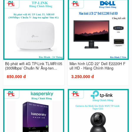
Bộ phát wifi 4G TP-Link TL-MR105
Màn hình LCD 22” Dell E2220H F
(300Mbps/ Chuẩn N/ Ăng-ten...
ull HD - Hàng Chính Hãng
850.000 đ
3.250.000 đ