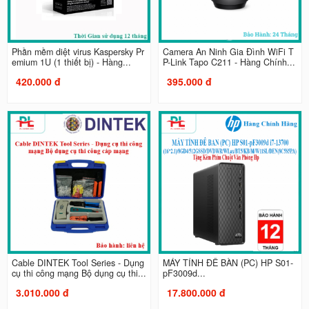
Phần mềm diệt virus Kaspersky Pr
Camera An Ninh Gia Đình WiFi T
emium 1U (1 thiết bị) - Hàng...
P-Link Tapo C211 - Hàng Chính...
420.000 đ
395.000 đ
Cable DINTEK Tool Series - Dụng
MÁY TÍNH ĐỂ BÀN (PC) HP S01-
cụ thi công mạng Bộ dụng cụ thi...
pF3009d...
3.010.000 đ
17.800.000 đ