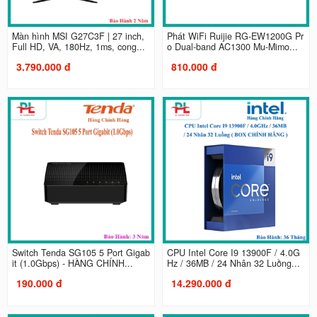
Màn hình MSI G27C3F | 27 inch,
Phát WiFi Ruijie RG-EW1200G Pr
Full HD, VA, 180Hz, 1ms, cong...
o Dual-band AC1300 Mu-Mimo...
3.790.000 đ
810.000 đ
Switch Tenda SG105 5 Port Gigab
CPU Intel Core I9 13900F / 4.0G
it (1.0Gbps) - HÀNG CHÍNH...
Hz / 36MB / 24 Nhân 32 Luồng...
190.000 đ
14.290.000 đ