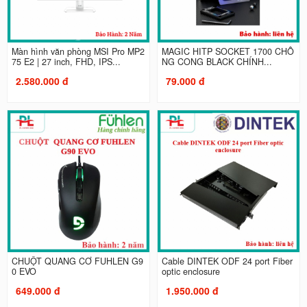
Màn hình văn phòng MSI Pro MP2
MAGIC HITP SOCKET 1700 CHỐ
75 E2 | 27 inch, FHD, IPS...
NG CONG BLACK CHÍNH...
2.580.000 đ
79.000 đ
CHUỘT QUANG CƠ FUHLEN G9
Cable DINTEK ODF 24 port Fiber
0 EVO
optic enclosure
649.000 đ
1.950.000 đ