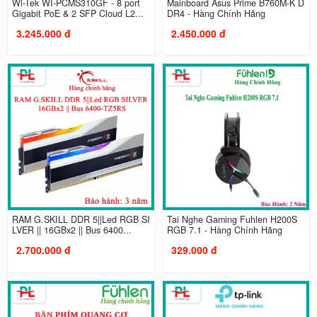
Wi-Tek WI-PCMS310GF - 8 port
Mainboard Asus Prime B760M-K D
Gigabit PoE & 2 SFP Cloud L2...
DR4 - Hàng Chính Hãng
3.245.000 đ
2.450.000 đ
RAM G.SKILL DDR 5||Led RGB SI
Tai Nghe Gaming Fuhlen H200S
LVER || 16GBx2 || Bus 6400...
RGB 7.1 - Hàng Chính Hãng
2.700.000 đ
329.000 đ