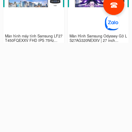
Màn hình máy tính Samsung LF27
Màn Hình Samsung Odyssey G3 L
T450FQEXXV FHD IPS 75Hz...
S27AG320NEXXV | 27 inch...
2.990.000 đ
4.490.000 đ
Màn hình LCD 24” Samsung Odys
Màn Hình máy tính Samsung Ody
sey G3 LS24AG320NEXXV FHD...
ssey G5 QHD...