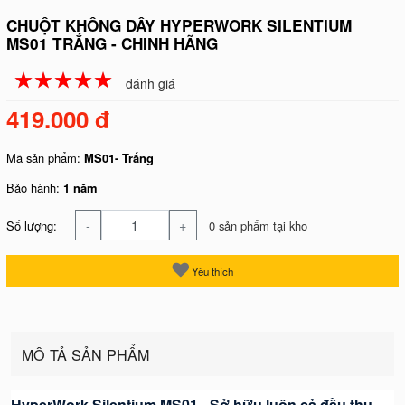
CHUỘT KHÔNG DÂY HYPERWORK SILENTIUM
MS01 TRẮNG - CHINH HÃNG
☆
★
☆
★
☆
★
☆
★
☆
★
đánh giá
419.000 đ
Mã sản phẩm:
MS01- Trắng
Bảo hành:
1 năm
-
+
Số lượng:
0 sản phẩm tại kho
Yêu thích
MÔ TẢ SẢN PHẨM
HyperWork Silentium MS01 - Sở hữu luôn cả đầu thu