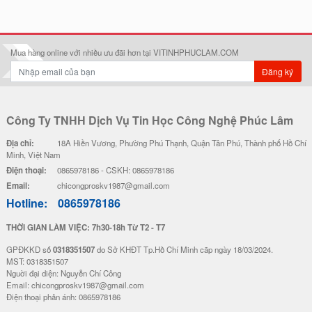
Mua hàng online với nhiều ưu đãi hơn tại VITINHPHUCLAM.COM
Đăng ký
Công Ty TNHH Dịch Vụ Tin Học Công Nghệ Phúc Lâm
Địa chỉ:
18A Hiền Vương, Phường Phú Thạnh, Quận Tân Phú, Thành phố Hồ Chí
Minh, Việt Nam
Điện thoại:
0865978186 - CSKH: 0865978186
Email:
chicongproskv1987@gmail.com
Hotline:
0865978186
THỜI GIAN LÀM VIỆC: 7h30-18h Từ T2 - T7
GPĐKKD số
0318351507
do Sở KHĐT Tp.Hồ Chí Minh cãp ngày 18/03/2024.
MST: 0318351507
Nguời đại diện: Nguyễn Chí Công
Email: chicongproskv1987@gmail.com
Điện thoại phản ánh: 0865978186