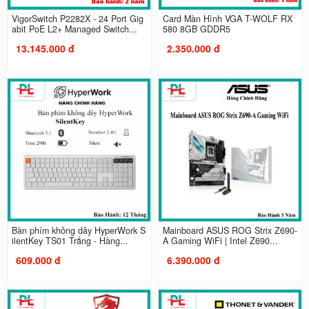
VigorSwitch P2282X - 24 Port Gig
Card Màn Hình VGA T-WOLF RX
abit PoE L2+ Managed Switch...
580 8GB GDDR5
13.145.000 đ
2.350.000 đ
Bàn phím không dây HyperWork S
Mainboard ASUS ROG Strix Z690-
ilentKey TS01 Trắng - Hàng...
A Gaming WiFi | Intel Z690...
609.000 đ
6.390.000 đ