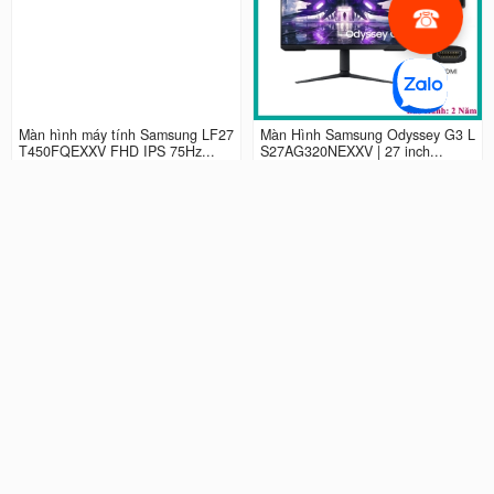
Màn hình máy tính Samsung LF27
Màn Hình Samsung Odyssey G3 L
T450FQEXXV FHD IPS 75Hz...
S27AG320NEXXV | 27 inch...
2.990.000 đ
4.490.000 đ
Màn hình LCD 24” Samsung Odys
Màn Hình máy tính Samsung Ody
sey G3 LS24AG320NEXXV FHD...
ssey G5 QHD...