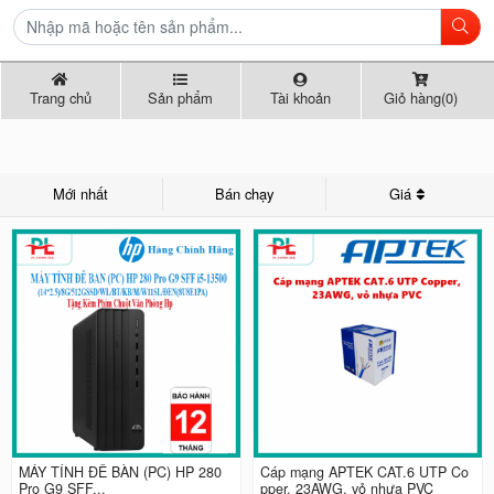
Trang chủ
Sản phẩm
Tài khoản
Giỏ hàng(0)
Mới nhất
Bán chạy
Giá
MÁY TÍNH ĐỂ BÀN (PC) HP 280
Cáp mạng APTEK CAT.6 UTP Co
Pro G9 SFF...
pper, 23AWG, vỏ nhựa PVC