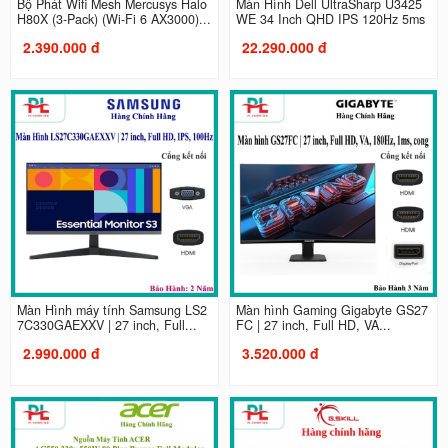
Bộ Phát Wifi Mesh Mercusys Halo
Màn Hình Dell UltraSharp U3425
H80X (3-Pack) (Wi‑Fi 6 AX3000)...
WE 34 Inch QHD IPS 120Hz 5ms
2.390.000 đ
22.290.000 đ
Màn Hình máy tính Samsung LS2
Màn hình Gaming Gigabyte GS27
7C330GAEXXV | 27 inch, Full...
FC | 27 inch, Full HD, VA...
2.990.000 đ
3.520.000 đ