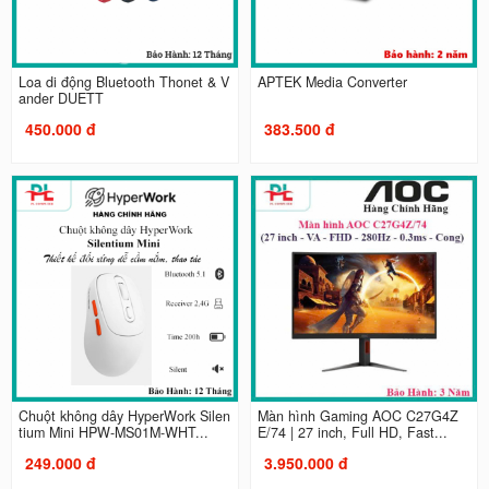
Loa di động Bluetooth Thonet & V
APTEK Media Converter
ander DUETT
450.000 đ
383.500 đ
Chuột không dây HyperWork Silen
Màn hình Gaming AOC C27G4Z
tium Mini HPW-MS01M-WHT...
E/74 | 27 inch, Full HD, Fast...
249.000 đ
3.950.000 đ