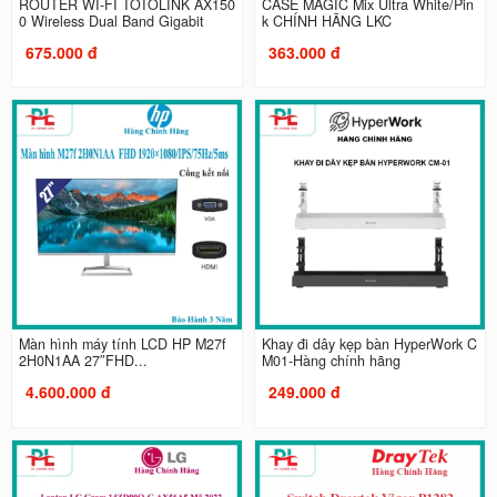
ROUTER WI-FI TOTOLINK AX150
CASE MAGIC Mix Ultra White/Pin
0 Wireless Dual Band Gigabit
k CHÍNH HÃNG LKC
675.000 đ
363.000 đ
Màn hình máy tính LCD HP M27f
Khay đi dây kẹp bàn HyperWork C
2H0N1AA 27″FHD...
M01-Hàng chính hãng
4.600.000 đ
249.000 đ