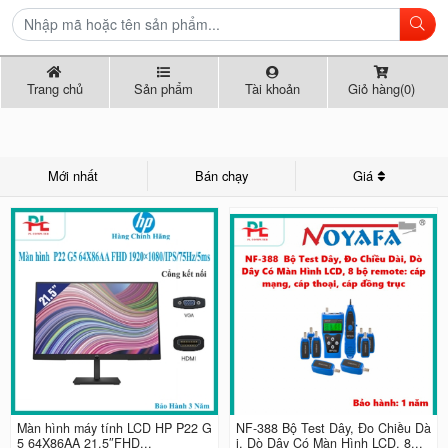
Trang chủ
Sản phẩm
Tài khoản
Giỏ hàng(0)
Mới nhất
Bán chạy
Giá
Màn hình máy tính LCD HP P22 G
NF-388 Bộ Test Dây, Đo Chiều Dà
5 64X86AA 21.5″FHD...
i, Dò Dây Có Màn Hình LCD, 8...