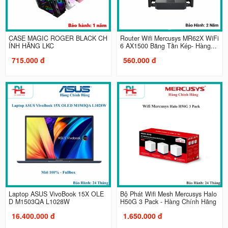
CASE MAGIC ROGER BLACK CH
Router Wifi Mercusys MR62X WiFi
ÍNH HÃNG LKC
6 AX1500 Băng Tần Kép- Hàng...
715.000 đ
560.000 đ
Laptop ASUS VivoBook 15X OLE
Bộ Phát Wifi Mesh Mercusys Halo
D M1503QA L1028W
H50G 3 Pack - Hàng Chính Hãng
16.400.000 đ
1.650.000 đ