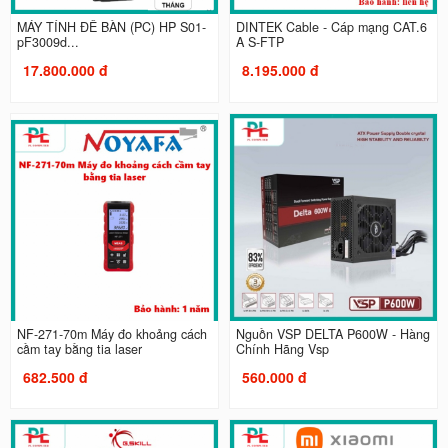
MÁY TÍNH ĐỂ BÀN (PC) HP S01-
DINTEK Cable - Cáp mạng CAT.6
pF3009d...
A S-FTP
17.800.000 đ
8.195.000 đ
NF-271-70m Máy đo khoảng cách
Nguồn VSP DELTA P600W - Hàng
cầm tay bằng tia laser
Chính Hãng Vsp
682.500 đ
560.000 đ