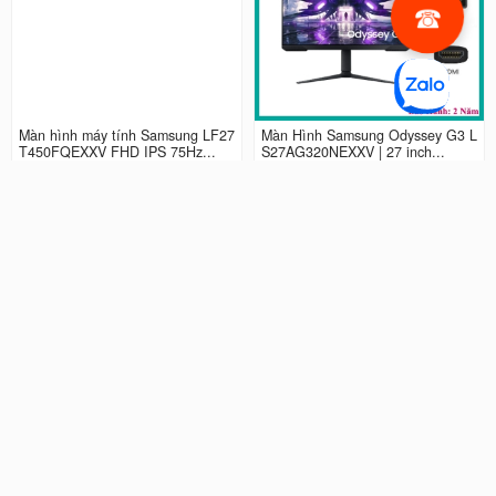
Màn hình máy tính Samsung LF27
Màn Hình Samsung Odyssey G3 L
T450FQEXXV FHD IPS 75Hz...
S27AG320NEXXV | 27 inch...
2.990.000 đ
4.490.000 đ
Màn hình LCD 24” Samsung Odys
Màn Hình máy tính Samsung Ody
sey G3 LS24AG320NEXXV FHD...
ssey G5 QHD...