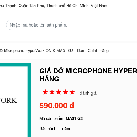
ú Thạnh, Quận Tân Phú, Thành phố Hồ Chí Minh, Việt Nam
đỡ Microphone HyperWork ONIK MA01 G2 - Đen - Chính Hãng
GIÁ ĐỠ MICROPHONE HYPERW
HÃNG
☆
★
☆
★
☆
★
☆
★
☆
★
đánh giá
590.000 đ
Mã sản phẩm:
MA01 G2
Bảo hành:
1 năm