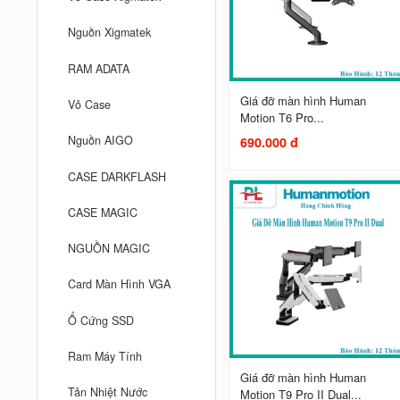
Nguồn Xigmatek
RAM ADATA
Giá đỡ màn hình Human
Vỏ Case
Motion T6 Pro...
Nguồn AIGO
690.000 đ
CASE DARKFLASH
CASE MAGIC
NGUỒN MAGIC
Card Màn Hình VGA
Ổ Cứng SSD
Ram Máy Tính
Giá đỡ màn hình Human
Tản Nhiệt Nước
Motion T9 Pro II Dual...