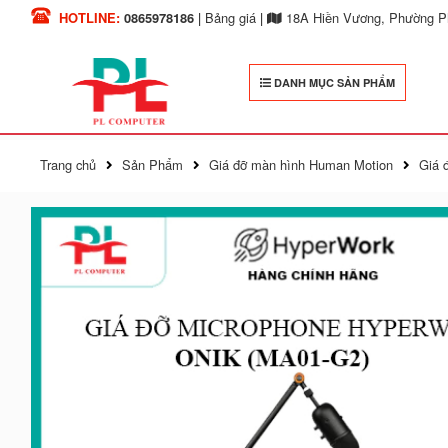
HOTLINE:
0865978186
|
Bảng giá
|
18A Hiền Vương, Phường Ph
DANH MỤC SẢN PHẨM
Trang chủ
Sản Phẩm
Giá đỡ màn hình Human Motion
Giá 