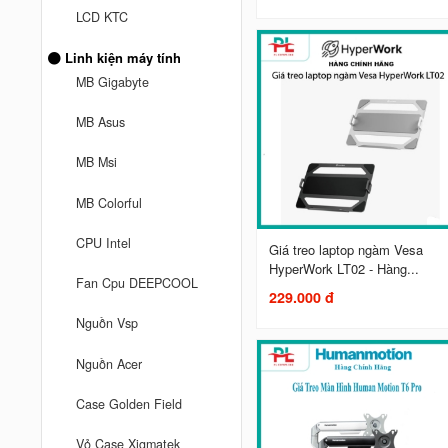
LCD KTC
Linh kiện máy tính
MB Gigabyte
MB Asus
MB Msi
MB Colorful
CPU Intel
Giá treo laptop ngàm Vesa
HyperWork LT02 - Hàng...
Fan Cpu DEEPCOOL
229.000 đ
Nguồn Vsp
Nguồn Acer
Case Golden Field
Vỏ Case Xigmatek