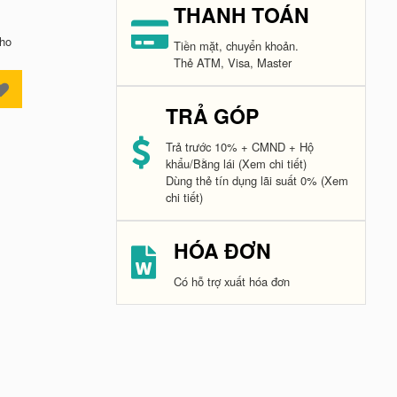
THANH TOÁN
kho
Tiền mặt, chuyển khoản.
Thẻ ATM, Visa, Master
TRẢ GÓP
Trả trước 10% + CMND + Hộ
khẩu/Bằng lái
(Xem chi tiết)
Dùng thẻ tín dụng lãi suất 0%
(Xem
chi tiết)
HÓA ĐƠN
Có hỗ trợ xuất hóa đơn