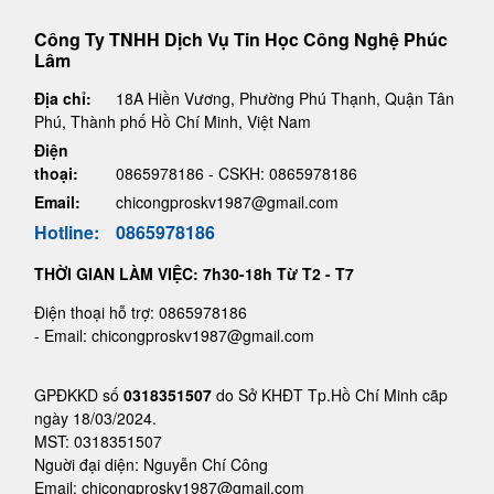
Công Ty TNHH Dịch Vụ Tin Học Công Nghệ Phúc
Lâm
Địa chỉ:
18A Hiền Vương, Phường Phú Thạnh, Quận Tân
Phú, Thành phố Hồ Chí Minh, Việt Nam
Điện
thoại:
0865978186 - CSKH: 0865978186
Email:
chicongproskv1987@gmail.com
Hotline:
0865978186
THỜI GIAN LÀM VIỆC: 7h30-18h Từ T2 - T7
Điện thoại hỗ trợ: 0865978186
- Email: chicongproskv1987@gmail.com
GPĐKKD số
0318351507
do Sở KHĐT Tp.Hồ Chí Minh cãp
ngày 18/03/2024.
MST: 0318351507
Nguời đại diện: Nguyễn Chí Công
Email: chicongproskv1987@gmail.com