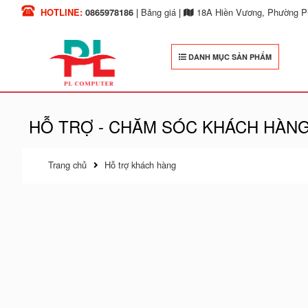
HOTLINE:
0865978186
|
Bảng giá
|
18A Hiền Vương, Phường Ph
DANH MỤC SẢN PHẨM
HỖ TRỢ - CHĂM SÓC KHÁCH HÀN
Trang chủ
Hỗ trợ khách hàng