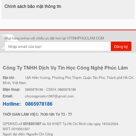
Chính sách bảo mật thông tin
Mua hàng online với nhiều ưu đãi hơn tại VITINHPHUCLAM.COM
Đăng ký
Công Ty TNHH Dịch Vụ Tin Học Công Nghệ Phúc Lâm
Địa chỉ:
18A Hiền Vương, Phường Phú Thạnh, Quận Tân Phú, Thành phố Hồ Chí
Minh, Việt Nam
Điện thoại:
0865978186 - CSKH: 0865978186
Email:
chicongproskv1987@gmail.com
Hotline:
0865978186
THỜI GIAN LÀM VIỆC: 7h30-18h Từ T2 - T7
GPĐKKD số
0318351507
do Sở KHĐT Tp.Hồ Chí Minh cãp ngày 18/03/2024.
MST: 0318351507
Nguời đại diện: Nguyễn Chí Công