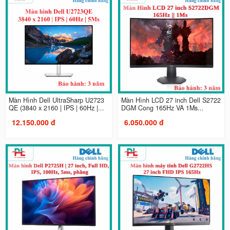
Màn Hình Dell UltraSharp U2723
Màn Hình LCD 27 inch Dell S2722
QE (3840 x 2160 | IPS | 60Hz |...
DGM Cong 165Hz VA 1Ms...
12.150.000 đ
6.050.000 đ