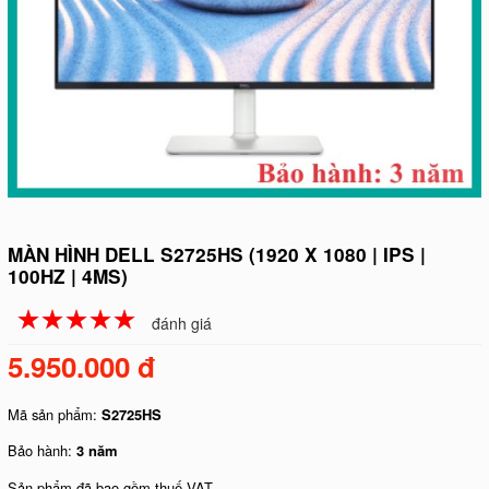
MÀN HÌNH DELL S2725HS (1920 X 1080 | IPS |
100HZ | 4MS)
☆
★
☆
★
☆
★
☆
★
☆
★
đánh giá
5.950.000 đ
Mã sản phẩm:
S2725HS
Bảo hành:
3 năm
Sản phẩm đã bao gồm thuế VAT