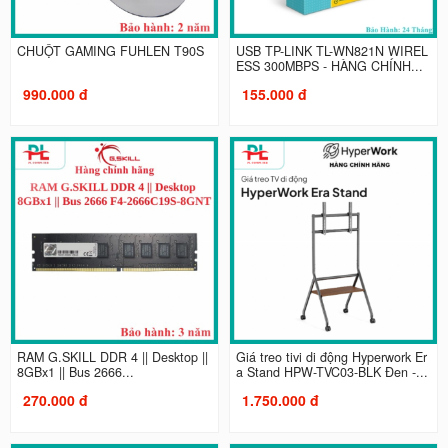
CHUỘT GAMING FUHLEN T90S
USB TP-LINK TL-WN821N WIREL
ESS 300MBPS - HÀNG CHÍNH...
990.000 đ
155.000 đ
RAM G.SKILL DDR 4 || Desktop ||
Giá treo tivi di động Hyperwork Er
8GBx1 || Bus 2666...
a Stand HPW-TVC03-BLK Đen -...
270.000 đ
1.750.000 đ