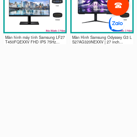
Màn hình máy tính Samsung LF27
Màn Hình Samsung Odyssey G3 L
T450FQEXXV FHD IPS 75Hz...
S27AG320NEXXV | 27 inch...
2.990.000 đ
4.490.000 đ
Màn hình LCD 24” Samsung Odys
Màn Hình máy tính Samsung Ody
sey G3 LS24AG320NEXXV FHD...
ssey G5 QHD...