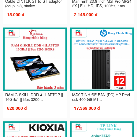
Cable DINTEK ST to ST adaptor
Màn hình 23.8 inch MSI Pro MP24
(couplink), simlex
3X | Full HD, IPS, 100Hz, 1ms...
15.000 đ
2.145.000 đ
RAM G.SKILL DDR 4 ||LAPTOP ||
MÁY TÍNH ĐỂ BÀN (PC) HP Prod
16GBx1 || Bus 3200...
esk 400 G9 MT...
620.000 đ
17.369.000 đ