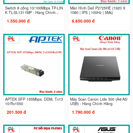
Switch 8 cổng 10/100Mbps TP-LIN
Màn Hình Dell P2725HE (1920 X
K TL-SL1311MP - Hàng Chính...
1080 | IPS | 100Hz | 5Ms)
1.550.000 đ
6.650.000 đ
APTEK SFP 155Mbps, DDM, Tx13
Máy Scan Canon Lide 300 (A4/A5/
10/Rx1550
USB) - Hàng Chính Hãng
201.500 đ
1.790.000 đ