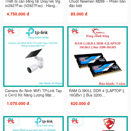
Thiết bị cân bằng tải DrayTek Vig
Chuột Newmen M266 – Phiên bản
or2927Fac (V2927Fac) - Hàng...
đặc biệt
4.750.000 đ
85.000 đ
Camera An Ninh WiFi TP-Link Tap
RAM G.SKILL DDR 4 ||LAPTOP ||
o C410 Kit Năng Lượng Mặt...
16GBx1 || Bus 3200...
1.070.000 đ
620.000 đ