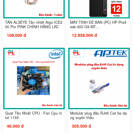
TẢN ALSEYE Tản nhiệt Aigo ICE2
MÁY TÍNH ĐỂ BÀN (PC) HP Prod
00 Pro PINK CHÍNH HÃNG LKC
esk 400 G9 MT...
109.000 đ
12.958.000 đ
Quạt Tản Nhiệt CPU - Fan Cpu in
Modular plug đầu RJ45 Cat.5e dạ
tel 1155
ng xuyên thấu
46.000 đ
305.500 đ