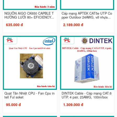
NGUỒN AIGO CK650 CAPBLE T
Cáp mạng APTEK CAT5e UTP Co
HƯỜNG LƯỚI 80+ EFICIENCY...
pper Outdoor 24AWG, vở nhựa...
635.000 đ
2.189.000 đ
Quạt Tản Nhiệt CPU - Fan Cpu in
DINTEK Cable - Cáp mạng CAT.6
tell Ful soket
UTP, 4 pair, 23AWG, 100m/box
95.000 đ
1.309.000 đ