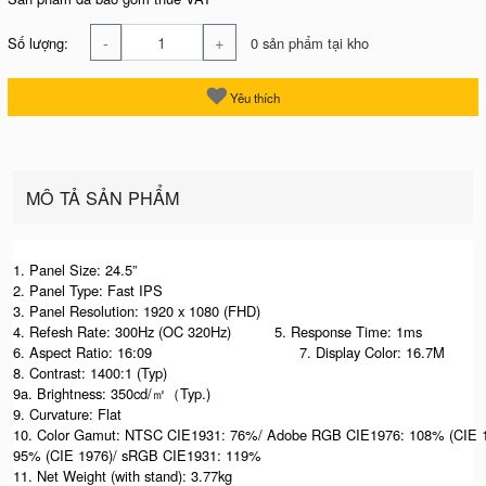
-
+
Số lượng:
0 sản phẩm tại kho
Yêu thích
MÔ TẢ SẢN PHẨM
1. Panel Size: 24.5”
2. Panel Type: Fast IPS
3. Panel Resolution: 1920 x 1080 (FHD)
4. Refesh Rate: 300Hz (OC 320Hz) 5. Response Time: 1ms
6. Aspect Ratio: 16:09 7. Display Color: 16.7M
8. Contrast: 1400:1 (Typ)
9a. Brightness: 350cd/㎡（Typ.)
9. Curvature: Flat
10. Color Gamut: NTSC CIE1931: 76%/ Adobe RGB CIE1976: 108% (CIE 1
95% (CIE 1976)/ sRGB CIE1931: 119%
11. Net Weight (with stand): 3.77kg