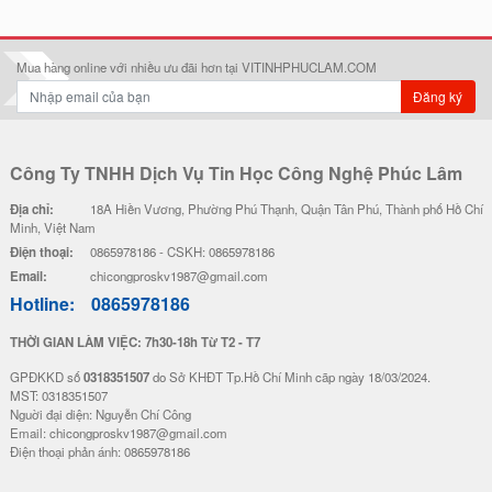
Mua hàng online với nhiều ưu đãi hơn tại VITINHPHUCLAM.COM
Đăng ký
Công Ty TNHH Dịch Vụ Tin Học Công Nghệ Phúc Lâm
Địa chỉ:
18A Hiền Vương, Phường Phú Thạnh, Quận Tân Phú, Thành phố Hồ Chí
Minh, Việt Nam
Điện thoại:
0865978186 - CSKH: 0865978186
Email:
chicongproskv1987@gmail.com
Hotline:
0865978186
THỜI GIAN LÀM VIỆC: 7h30-18h Từ T2 - T7
GPĐKKD số
0318351507
do Sở KHĐT Tp.Hồ Chí Minh cãp ngày 18/03/2024.
MST: 0318351507
Nguời đại diện: Nguyễn Chí Công
Email: chicongproskv1987@gmail.com
Điện thoại phản ánh: 0865978186