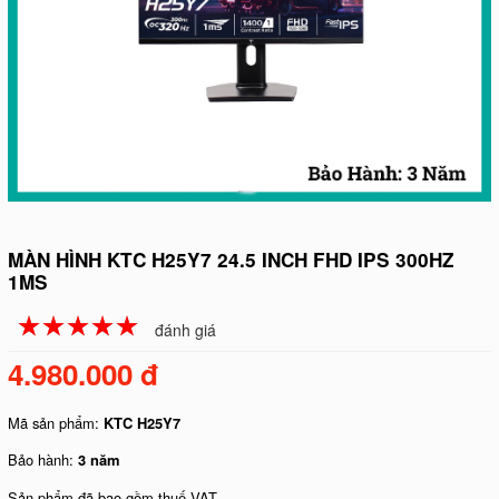
MÀN HÌNH KTC H25Y7 24.5 INCH FHD IPS 300HZ
1MS
☆
★
☆
★
☆
★
☆
★
☆
★
đánh giá
4.980.000 đ
Mã sản phẩm:
KTC H25Y7
Bảo hành:
3 năm
Sản phẩm đã bao gồm thuế VAT