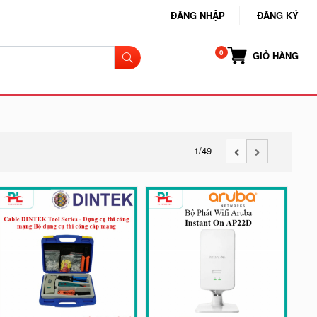
ĐĂNG NHẬP
ĐĂNG KÝ
GIỎ HÀNG
1
/49