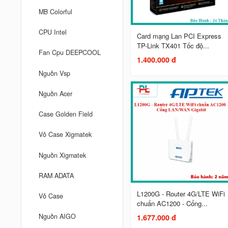
MB Colorful
CPU Intel
Card mạng Lan PCI Express
TP-Link TX401 Tốc độ...
Fan Cpu DEEPCOOL
1.400.000 đ
Nguồn Vsp
Nguồn Acer
Case Golden Field
Vỏ Case Xigmatek
Nguồn Xigmatek
RAM ADATA
L1200G - Router 4G/LTE WiFi
Vỏ Case
chuẩn AC1200 - Cổng...
Nguồn AIGO
1.677.000 đ