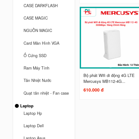
CASE DARKFLASH
CASE MAGIC
NGUỒN MAGIC
Card Màn Hình VGA
Ổ Cứng SSD
Ram Máy Tính
Bộ phát Wifi di động 4G LTE
Tản Nhiệt Nước
Mercusys MB112-4G...
610.000 đ
Quạt tản nhiệt - Fan case
Laptop
Laptop Hp
Laptop Dell
Laptop Asus