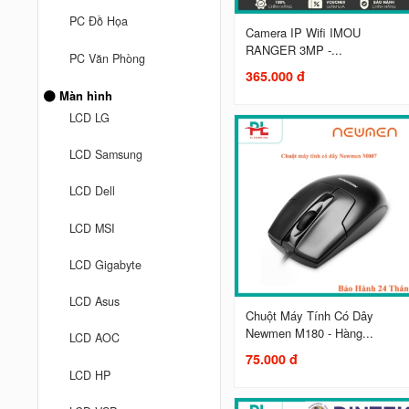
PC Đồ Họa
Camera IP Wifi IMOU
RANGER 3MP -...
PC Văn Phòng
365.000 đ
Màn hình
LCD LG
LCD Samsung
LCD Dell
LCD MSI
LCD Gigabyte
LCD Asus
Chuột Máy Tính Có Dây
Newmen M180 - Hàng...
LCD AOC
75.000 đ
LCD HP