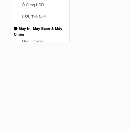
Ổ Cứng HDD
anh truong ở Thành phố Hồ Chí
USB, Thẻ Nhớ
Minh
vừa mua
Mesh Wifi TPLink DECO M5 3
Máy In, Máy Scan & Máy
Pack AC1300 - Hàng Chính
Chiếu
Cách đây 9 tháng trước
hãng
Máy in Canon
Máy Chiếu
Máy Scan
MÁY IN BROTHER
Máy In Hp
Phụ kiện máy tính
Chuột Hyperwork
Giá đỡ màn hình Human
Motion