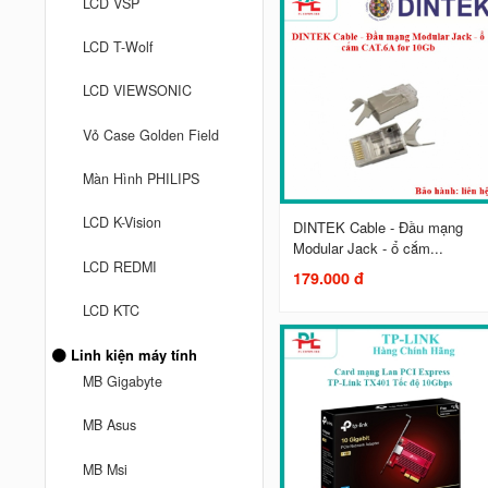
LCD VSP
LCD T-Wolf
LCD VIEWSONIC
Vỏ Case Golden Field
Màn Hình PHILIPS
LCD K-Vision
DINTEK Cable - Đầu mạng
Modular Jack - ổ cắm...
LCD REDMI
179.000 đ
LCD KTC
Linh kiện máy tính
MB Gigabyte
MB Asus
MB Msi