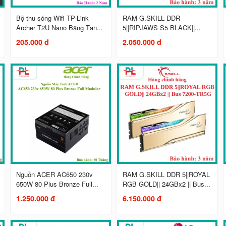
Bộ thu sóng Wifi TP-Link
RAM G.SKILL DDR
Archer T2U Nano Băng Tần...
5||RIPJAWS S5 BLACK||...
205.000 đ
2.050.000 đ
Nguồn ACER AC650 230v
RAM G.SKILL DDR 5||ROYAL
650W 80 Plus Bronze Full...
RGB GOLD|| 24GBx2 || Bus...
1.250.000 đ
6.150.000 đ