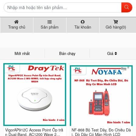
Trang chủ
Sản phẩm
Tài khoản
Giỏ hàng(0)
Mới nhất
Bán chạy
Giá
VigorAP912C Access Point Ốp trầ
NF-868 Bộ Test Dây, Đo Chiều Dà
n Dual-Band, AC1200 Wave 2...
i, Dò Dây Có Màn Hình LCD