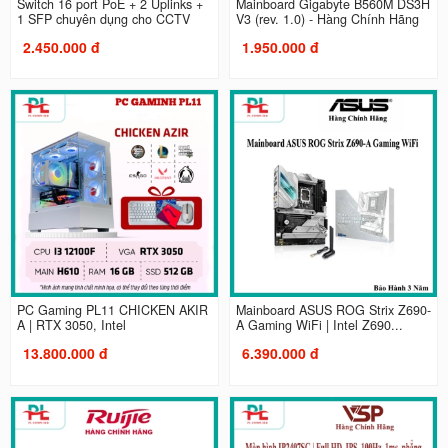
Switch 16 port PoE + 2 Uplinks +
Mainboard Gigabyte B560M DS3H
1 SFP chuyên dụng cho CCTV
V3 (rev. 1.0) - Hàng Chính Hãng
2.450.000 đ
1.950.000 đ
PC Gaming PL11 CHICKEN AKIR
Mainboard ASUS ROG Strix Z690-
A | RTX 3050, Intel
A Gaming WiFi | Intel Z690...
13.800.000 đ
6.390.000 đ