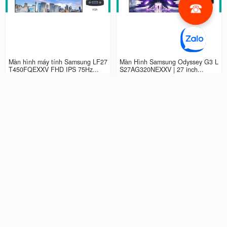
Màn hình máy tính Samsung LF27
Màn Hình Samsung Odyssey G3 L
T450FQEXXV FHD IPS 75Hz...
S27AG320NEXXV | 27 inch...
2.990.000 đ
4.490.000 đ
Màn hình LCD 24” Samsung Odys
Màn Hình máy tính Samsung Ody
sey G3 LS24AG320NEXXV FHD...
ssey G5 QHD...