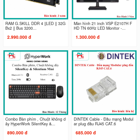
RAM G.SKILL DDR 4 ||LED || 32G
Màn hình 21 inch VSP E2107H F
Bx2 || Bus 3200...
HD TN 60Hz LED Monitor -...
2.990.000 đ
1.300.000 đ
Combo Bàn phím , Chuột không d
DINTEK Cable - Đầu mạng Modul
ây HyperWork SilentKey &...
ar plug đầu RJ45 CAT.6
890.000 đ
685.000 đ