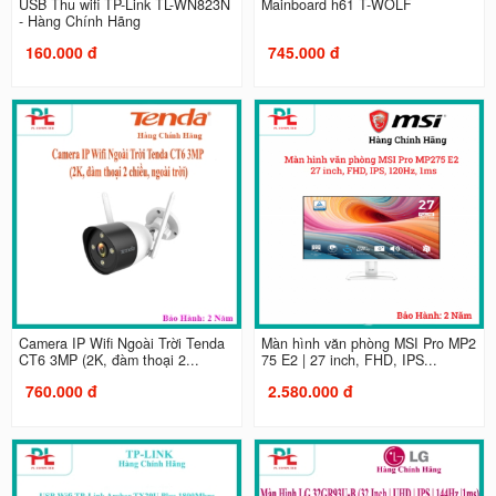
USB Thu wifi TP-Link TL-WN823N
Mainboard h61 T-WOLF
- Hàng Chính Hãng
160.000 đ
745.000 đ
Camera IP Wifi Ngoài Trời Tenda
Màn hình văn phòng MSI Pro MP2
CT6 3MP (2K, đàm thoại 2...
75 E2 | 27 inch, FHD, IPS...
760.000 đ
2.580.000 đ