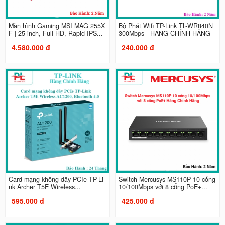
Màn hình Gaming MSI MAG 255X
Bộ Phát Wifi TP-Link TL-WR840N
F | 25 inch, Full HD, Rapid IPS...
300Mbps - HÀNG CHÍNH HÃNG
4.580.000 đ
240.000 đ
Card mạng không dây PCIe TP-Li
Switch Mercusys MS110P 10 cổng
nk Archer T5E Wireless...
10/100Mbps với 8 cổng PoE+...
595.000 đ
425.000 đ