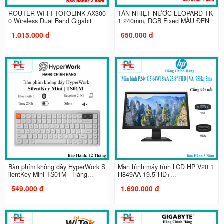
ROUTER WI-FI TOTOLINK AX300
TẢN NHIỆT NƯỚC LEOPARD TK
0 Wireless Dual Band Gigabit
1 240mm, RGB Fixed MÀU ĐEN
1.015.000 đ
650.000 đ
Bàn phím không dây HyperWork S
Màn hình máy tính LCD HP V20 1
ilentKey Mini TS01M - Hàng...
H849AA 19.5″HD+...
549.000 đ
1.690.000 đ