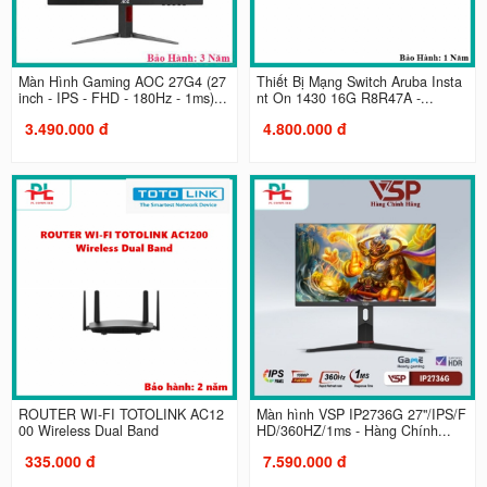
Màn Hình Gaming AOC 27G4 (27
Thiết Bị Mạng Switch Aruba Insta
inch - IPS - FHD - 180Hz - 1ms)...
nt On 1430 16G R8R47A -...
3.490.000 đ
4.800.000 đ
ROUTER WI-FI TOTOLINK AC12
Màn hình VSP IP2736G 27"/IPS/F
00 Wireless Dual Band
HD/360HZ/1ms - Hàng Chính...
335.000 đ
7.590.000 đ