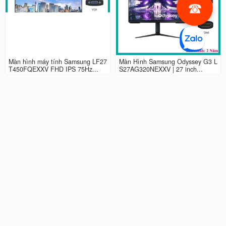
Màn hình máy tính Samsung LF27
Màn Hình Samsung Odyssey G3 L
T450FQEXXV FHD IPS 75Hz...
S27AG320NEXXV | 27 inch...
2.990.000 đ
4.490.000 đ
Màn hình LCD 24” Samsung Odys
Màn Hình máy tính Samsung Ody
sey G3 LS24AG320NEXXV FHD...
ssey G5 QHD...