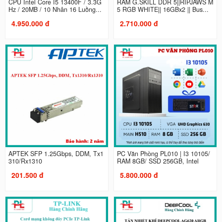
CPU Intel Core I5 13400F / 3.3G
RAM G.SKILL DDR 5||RIPJAWS M
Hz / 20MB / 10 Nhân 16 Luồng...
5 RGB WHITE|| 16GBx2 || Bus...
4.950.000 đ
2.710.000 đ
APTEK SFP 1.25Gbps, DDM, Tx1
PC Văn Phòng PL010 | I3 10105/
310/Rx1310
RAM 8GB/ SSD 256GB, Intel
201.500 đ
5.800.000 đ