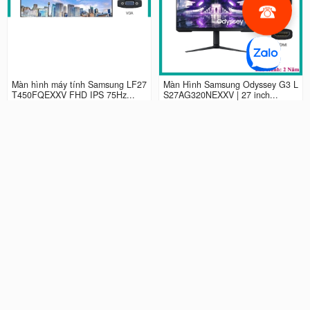
Màn hình máy tính Samsung LF27
Màn Hình Samsung Odyssey G3 L
T450FQEXXV FHD IPS 75Hz...
S27AG320NEXXV | 27 inch...
2.990.000 đ
4.490.000 đ
Màn hình LCD 24” Samsung Odys
Màn Hình máy tính Samsung Ody
sey G3 LS24AG320NEXXV FHD...
ssey G5 QHD...