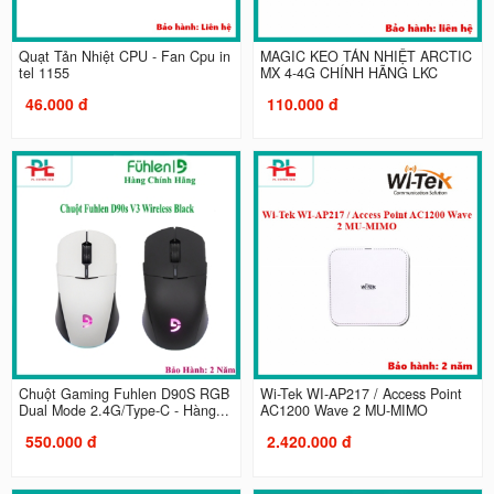
Quạt Tản Nhiệt CPU - Fan Cpu in
MAGIC KEO TẢN NHIỆT ARCTIC
tel 1155
MX 4-4G CHÍNH HÃNG LKC
46.000 đ
110.000 đ
Chuột Gaming Fuhlen D90S RGB
Wi-Tek WI-AP217 / Access Point
Dual Mode 2.4G/Type-C - Hàng...
AC1200 Wave 2 MU-MIMO
550.000 đ
2.420.000 đ