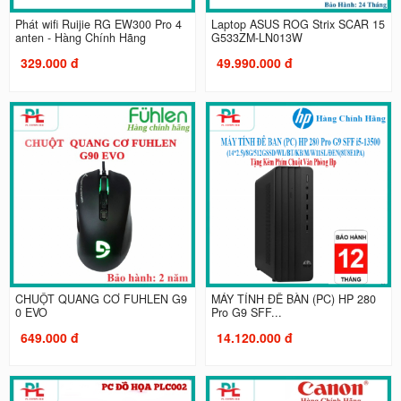
Phát wifi Ruijie RG EW300 Pro 4
Laptop ASUS ROG Strix SCAR 15
anten - Hàng Chính Hãng
G533ZM-LN013W
329.000 đ
49.990.000 đ
CHUỘT QUANG CƠ FUHLEN G9
MÁY TÍNH ĐỂ BÀN (PC) HP 280
0 EVO
Pro G9 SFF...
649.000 đ
14.120.000 đ