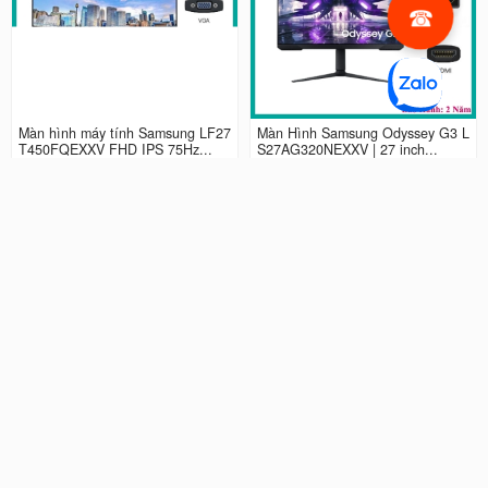
Màn hình máy tính Samsung LF27
Màn Hình Samsung Odyssey G3 L
T450FQEXXV FHD IPS 75Hz...
S27AG320NEXXV | 27 inch...
2.990.000 đ
4.490.000 đ
Màn hình LCD 24” Samsung Odys
Màn Hình máy tính Samsung Ody
sey G3 LS24AG320NEXXV FHD...
ssey G5 QHD...