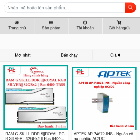
Trang chủ
Sản phẩm
Tài khoản
Giỏ hàng(0)
Mới nhất
Bán chạy
Giá
RAM G.SKILL DDR 5||ROYAL RG
APTEK AP-P4872-INS - Nguồn cô
B SILVER|| 32GBx2 || Bus 6400...
ng nghiệp AC/DC