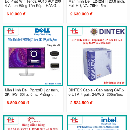
Bộ Phát Wifi Tenda AC10 AC1200
Màn hình Dell E2425H | 23.8 inch,
4 Anten Băng Tần Kép - HÀNG...
Full HD, VA, 75Hz, 5ms
610.000 đ
2.630.000 đ
Màn Hình Dell P2723D | 27 inch,
DINTEK Cable - Cáp mạng CAT.5
2K, IPS, 60Hz, 5ms, Phẳng -...
e UTP, 4 pair, 24AWG, 305m/box
6.890.000 đ
2.524.500 đ