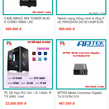
CASE MAGIC MIX TOWER BLAC
Switch mạng thông minh 8 cổng P
K CHÍNH HÃNG LKC
oE HIKVISION DS-3E1309P-EI/M
485.000 đ
990.000 đ
PC Đồ Họa PLC 001 | I5 13400, R
APTEK Media Converter Gigabit,
TX 3060, Intel
Tx1310/Rx1310
22.000.000 đ
487.500 đ