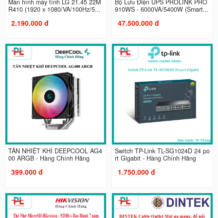
Màn hình máy tính LG 21.45 22M
Bộ Lưu Điện UPS PROLINK PRO
R410 (1920 x 1080/VA/100Hz/5...
910WS - 6000VA/5400W (Smart...
2.190.000 đ
47.500.000 đ
TẢN NHIỆT KHÍ DEEPCOOL AG4
Switch TP-Link TL-SG1024D 24 po
00 ARGB - Hàng Chính Hãng
rt Gigabit - Hàng Chính Hãng
399.000 đ
1.750.000 đ