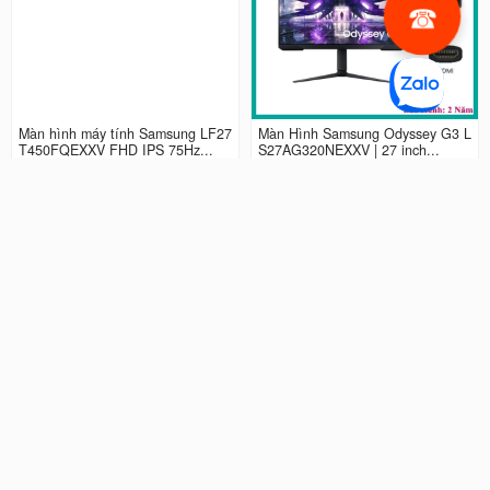
Màn hình máy tính Samsung LF27
Màn Hình Samsung Odyssey G3 L
T450FQEXXV FHD IPS 75Hz...
S27AG320NEXXV | 27 inch...
2.990.000 đ
4.490.000 đ
Màn hình LCD 24” Samsung Odys
Màn Hình máy tính Samsung Ody
sey G3 LS24AG320NEXXV FHD...
ssey G5 QHD...