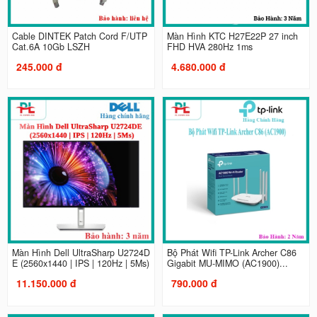
Cable DINTEK Patch Cord F/UTP
Màn Hình KTC H27E22P 27 inch
Cat.6A 10Gb LSZH
FHD HVA 280Hz 1ms
245.000 đ
4.680.000 đ
Màn Hình Dell UltraSharp U2724D
Bộ Phát Wifi TP-Link Archer C86
E (2560x1440 | IPS | 120Hz | 5Ms)
Gigabit MU-MIMO (AC1900)...
11.150.000 đ
790.000 đ