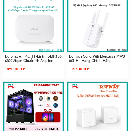
Bộ phát wifi 4G TP-Link TL-MR105
Bộ Kích Sóng Wifi Mercusys MW3
(300Mbps/ Chuẩn N/ Ăng-ten...
00RE - Hàng Chính Hãng
850.000 đ
195.000 đ