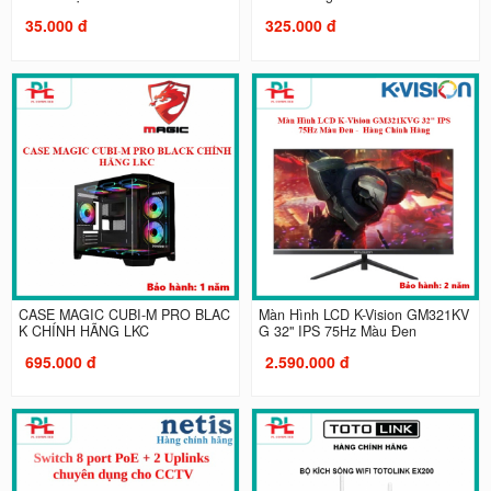
35.000 đ
325.000 đ
CASE MAGIC CUBI-M PRO BLAC
Màn Hình LCD K-Vision GM321KV
K CHÍNH HÃNG LKC
G 32" IPS 75Hz Màu Đen
695.000 đ
2.590.000 đ