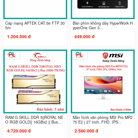
Cáp mạng APTEK CAT.5e FTP 30
Bàn phím không dây HyperWork H
5m
yperOne Gen 3...
1.204.500 đ
649.000 đ
RAM G.SKILL DDR 5||ROYAL NE
Màn hình văn phòng MSI Pro MP2
O RGB GOLD|| 16GBx2 || Bus...
75 E2 | 27 inch, FHD, IPS...
4.720.000 đ
2.580.000 đ