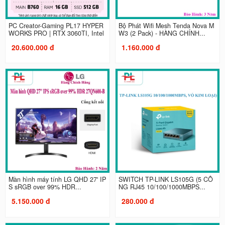
PC Creator-Gaming PL17 HYPER
Bộ Phát Wifi Mesh Tenda Nova M
WORKS PRO | RTX 3060TI, Intel
W3 (2 Pack) - HÀNG CHÍNH...
20.600.000 đ
1.160.000 đ
Màn hình máy tính LG QHD 27' IP
SWITCH TP-LINK LS105G (5 CỔ
S sRGB over 99% HDR...
NG RJ45 10/100/1000MBPS...
5.150.000 đ
280.000 đ