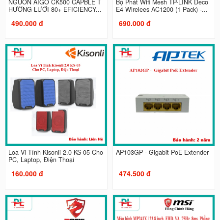
NGUỒN AIGO CK500 CAPBLE T
Bộ Phát Wifi Mesh TP-LINK Deco
HƯỜNG LƯỚI 80+ EFICIENCY...
E4 Wirelees AC1200 (1 Pack) -...
490.000 đ
690.000 đ
Loa Vi Tính Kisonli 2.0 KS-05 Cho
AP103GP - Gigabit PoE Extender
PC, Laptop, Điện Thoại
160.000 đ
474.500 đ