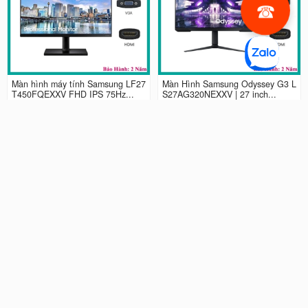
Màn hình máy tính Samsung LF27
Màn Hình Samsung Odyssey G3 L
T450FQEXXV FHD IPS 75Hz...
S27AG320NEXXV | 27 inch...
2.990.000 đ
4.490.000 đ
Màn hình LCD 24” Samsung Odys
Màn Hình máy tính Samsung Ody
sey G3 LS24AG320NEXXV FHD...
ssey G5 QHD...