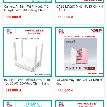
Camera An Ninh Wi-Fi Ngoài Trời
CASE MAGIC M-03 HÀNG CHÍNH
Quay/Quét TC40 - Hàng Chính...
HÃNG
630.000 đ
159.000 đ
BỘ PHÁT WIFI MERCUSYS AC10
Vỏ Case Máy Tính VSP-V4 Màu H
Tộc độ AC1200Mbps Chính Hãng
ồng
319.000 đ
480.000 đ