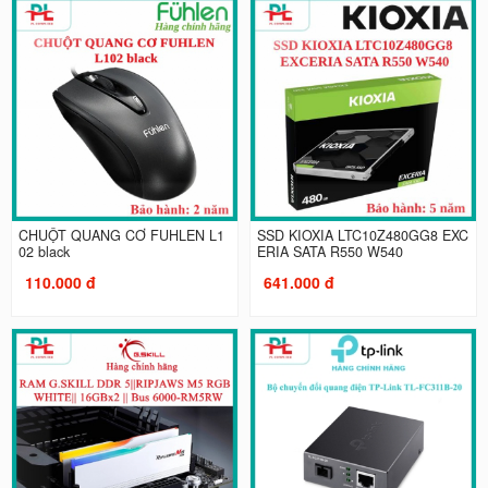
CHUỘT QUANG CƠ FUHLEN L1
SSD KIOXIA LTC10Z480GG8 EXC
02 black
ERIA SATA R550 W540
110.000 đ
641.000 đ