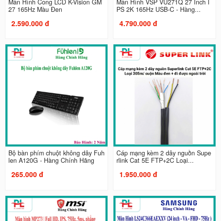
Màn Hình Cong LCD K-Vision GM
Màn Hình VSP VU271Q 27 Inch I
27 165Hz Màu Đen
PS 2K 165Hz USB-C - Hàng...
2.590.000 đ
4.790.000 đ
Bộ bàn phím chuột không dây Fuh
Cáp mạng kèm 2 dây nguồn Supe
len A120G - Hàng Chính Hãng
rlink Cat 5E FTP+2C Loại...
265.000 đ
1.950.000 đ