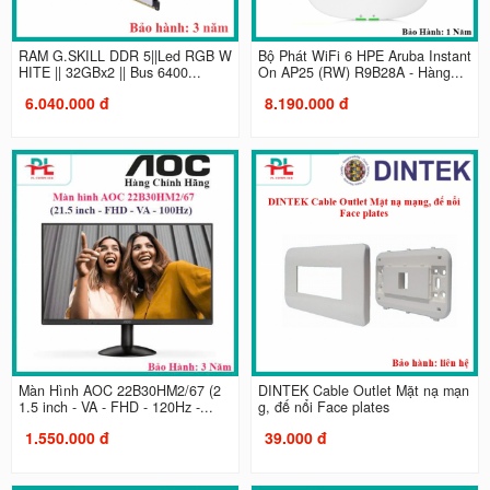
RAM G.SKILL DDR 5||Led RGB W
Bộ Phát WiFi 6 HPE Aruba Instant
HITE || 32GBx2 || Bus 6400...
On AP25 (RW) R9B28A - Hàng...
6.040.000 đ
8.190.000 đ
Màn Hình AOC 22B30HM2/67 (2
DINTEK Cable Outlet Mặt nạ mạn
1.5 inch - VA - FHD - 120Hz -...
g, đế nổi Face plates
1.550.000 đ
39.000 đ