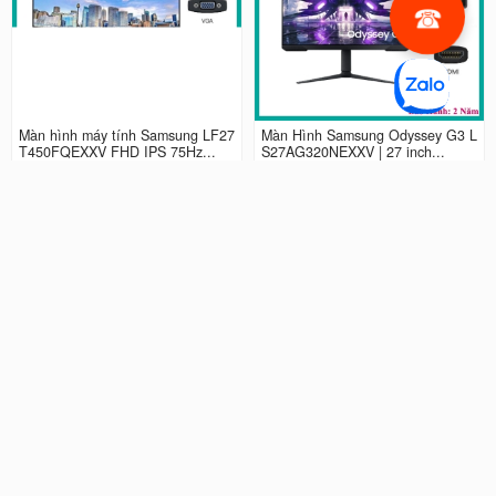
Màn hình máy tính Samsung LF27
Màn Hình Samsung Odyssey G3 L
T450FQEXXV FHD IPS 75Hz...
S27AG320NEXXV | 27 inch...
2.990.000 đ
4.490.000 đ
Màn hình LCD 24” Samsung Odys
Màn Hình máy tính Samsung Ody
sey G3 LS24AG320NEXXV FHD...
ssey G5 QHD...