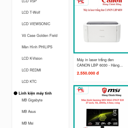
LCD VSP
LCD T-Wolf
LCD VIEWSONIC
Vỏ Case Golden Field
Màn Hình PHILIPS
LCD K-Vision
Máy in laser trắng đen
CANON LBP 6030 - Hàng...
LCD REDMI
2.550.000 đ
LCD KTC
Linh kiện máy tính
MB Gigabyte
MB Asus
MB Msi