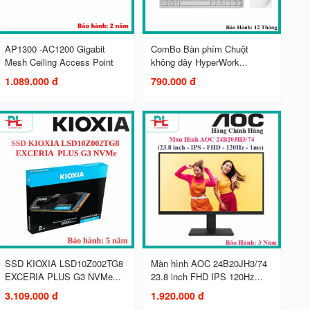
AP1300 -AC1200 Gigabit
ComBo Bàn phím Chuột
Mesh Ceiling Access Point
không dây HyperWork...
1.089.000 đ
790.000 đ
SSD KIOXIA LSD10Z002TG8
Màn hình AOC 24B20JH3/74
EXCERIA PLUS G3 NVMe...
23.8 inch FHD IPS 120Hz...
3.109.000 đ
1.920.000 đ