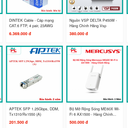
DINTEK Cable - Cáp mạng
Nguồn VSP DELTA P450W -
CAT.6 FTP, 4 pair, 23AWG
Hàng Chính Hãng Vsp
6.369.000 đ
380.000 đ
APTEK SFP 1.25Gbps, DDM,
Bộ Mở Rộng Sóng ME60X Wi-
Tx1310/Rx1550 (A)
Fi 6 AX1500 - Hàng Chính...
201.500 đ
500.000 đ