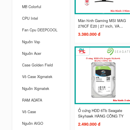
MB Colorful
CPU Intel
Màn hình Gaming MSI MAG
276CF E20 | 27 inch, VA...
Fan Cpu DEEPCOOL
3.380.000 đ
Nguồn Vsp
Nguồn Acer
Case Golden Field
Vỏ Case Xigmatek
Nguồn Xigmatek
RAM ADATA
Ổ cứng HDD 6Tb Seagate
Vỏ Case
Skyhawk HÀNG CÔNG TY
Nguồn AIGO
2.490.000 đ