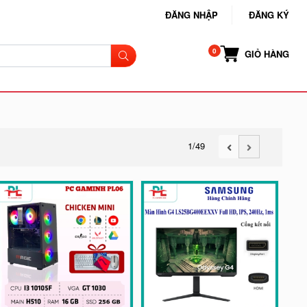
ĐĂNG NHẬP
ĐĂNG KÝ
GIỎ HÀNG
1
/49