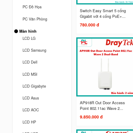
PC Đồ Họa
Switch Easy Smart 5 cổng
Gigabit với 4 cổng PoE+...
PC Văn Phòng
780.000 đ
Màn hình
LCD LG
LCD Samsung
LCD Dell
LCD MSI
LCD Gigabyte
LCD Asus
AP918R Out Door Access
Point 802.11ac Wave 2...
LCD AOC
9.850.000 đ
LCD HP