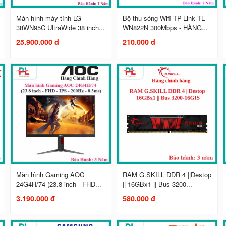
Màn hình máy tính LG
Bộ thu sóng Wifi TP-Link TL-
38WN95C UltraWide 38 inch...
WN822N 300Mbps - HÀNG...
25.900.000 đ
210.000 đ
Màn hình Gaming AOC
RAM G.SKILL DDR 4 ||Destop
24G4H/74 (23.8 inch - FHD...
|| 16GBx1 || Bus 3200...
3.190.000 đ
580.000 đ