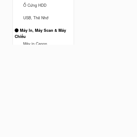
Ổ Cứng HDD
anh truong ở Thành phố Hồ Chí
USB, Thẻ Nhớ
Minh
vừa mua
Mesh Wifi TPLink DECO M5 3
Máy In, Máy Scan & Máy
Pack AC1300 - Hàng Chính
Chiếu
Cách đây 9 tháng trước
hãng
Máy in Canon
Máy Chiếu
Máy Scan
MÁY IN BROTHER
Máy In Hp
Phụ kiện máy tính
Chuột Hyperwork
Giá đỡ màn hình Human
Motion