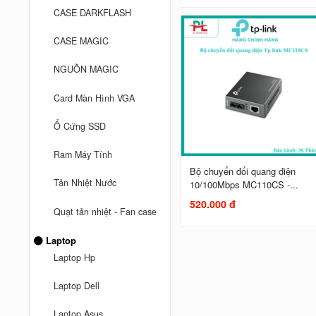
CASE DARKFLASH
CASE MAGIC
NGUỒN MAGIC
Card Màn Hình VGA
Ổ Cứng SSD
Ram Máy Tính
Bộ chuyển đổi quang điện
Tản Nhiệt Nước
10/100Mbps MC110CS -...
520.000 đ
Quạt tản nhiệt - Fan case
Laptop
Laptop Hp
Laptop Dell
Laptop Asus