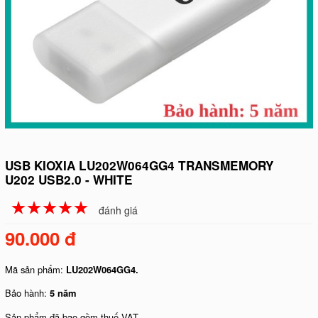
USB KIOXIA LU202W064GG4 TRANSMEMORY
U202 USB2.0 - WHITE
☆
★
☆
★
☆
★
☆
★
☆
★
đánh giá
90.000 đ
Mã sản phẩm:
LU202W064GG4.
Bảo hành:
5 năm
Sản phẩm đã bao gồm thuế VAT