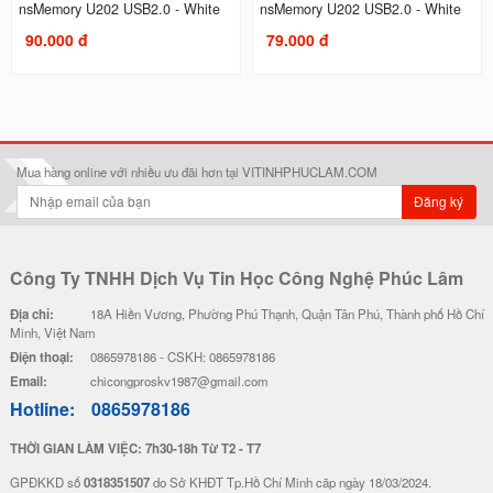
nsMemory U202 USB2.0 - White
nsMemory U202 USB2.0 - White
90.000 đ
79.000 đ
Mua hàng online với nhiều ưu đãi hơn tại VITINHPHUCLAM.COM
Đăng ký
Công Ty TNHH Dịch Vụ Tin Học Công Nghệ Phúc Lâm
Địa chỉ:
18A Hiền Vương, Phường Phú Thạnh, Quận Tân Phú, Thành phố Hồ Chí
Minh, Việt Nam
Điện thoại:
0865978186 - CSKH: 0865978186
Email:
chicongproskv1987@gmail.com
Hotline:
0865978186
THỜI GIAN LÀM VIỆC: 7h30-18h Từ T2 - T7
GPĐKKD số
0318351507
do Sở KHĐT Tp.Hồ Chí Minh cãp ngày 18/03/2024.