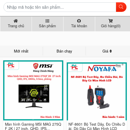
Trang chủ
Sản phẩm
Tài khoản
Giỏ hàng(0)
Mới nhất
Bán chạy
Giá
Màn hình Gaming MSI MAG 275Q
NF-8601 Bộ Test Dây, Đo Chiều D
F 2K | 27 inch, QHD, IPS...
ài, Dò Dây Có Màn Hình LCD