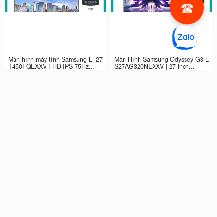
Màn hình máy tính Samsung LF27
Màn Hình Samsung Odyssey G3 L
T450FQEXXV FHD IPS 75Hz...
S27AG320NEXXV | 27 inch...
2.990.000 đ
4.490.000 đ
Màn hình LCD 24” Samsung Odys
Màn Hình máy tính Samsung Ody
sey G3 LS24AG320NEXXV FHD...
ssey G5 QHD...