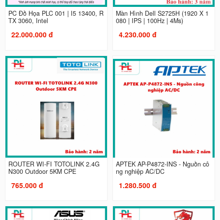
PC Đồ Họa PLC 001 | I5 13400, R
Màn Hình Dell S2725H (1920 X 1
TX 3060, Intel
080 | IPS | 100Hz | 4Ms)
22.000.000 đ
4.230.000 đ
ROUTER WI-FI TOTOLINK 2.4G
APTEK AP-P4872-INS - Nguồn cô
N300 Outdoor 5KM CPE
ng nghiệp AC/DC
765.000 đ
1.280.500 đ