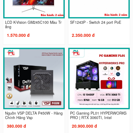
LCD K-Vision GM245C100 Màu Tr
SF1243P - Switch 24 port PoE
ắng
1.570.000 đ
2.350.000 đ
Nguồn VSP DELTA P450W - Hàng
PC Gaming PL01 HYPERWORKS
Chính Hãng Vsp
PRO | RTX 3060TI, Intel
380.000 đ
20.900.000 đ