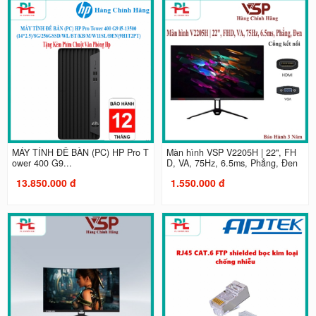
MÁY TÍNH ĐỂ BÀN (PC) HP Pro T
Màn hình VSP V2205H | 22", FH
ower 400 G9...
D, VA, 75Hz, 6.5ms, Phẳng, Đen
13.850.000 đ
1.550.000 đ