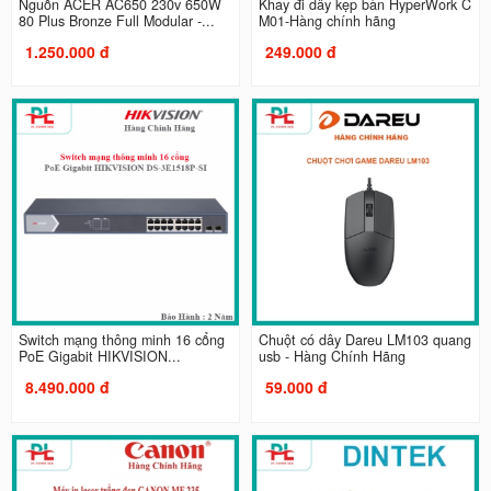
Nguồn ACER AC650 230v 650W
Khay đi dây kẹp bàn HyperWork C
80 Plus Bronze Full Modular -...
M01-Hàng chính hãng
1.250.000 đ
249.000 đ
Switch mạng thông minh 16 cổng
Chuột có dây Dareu LM103 quang
PoE Gigabit HIKVISION...
usb - Hàng Chính Hãng
8.490.000 đ
59.000 đ