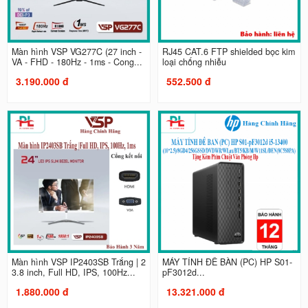
Màn hình VSP VG277C (27 inch -
RJ45 CAT.6 FTP shielded bọc kim
VA - FHD - 180Hz - 1ms - Cong...
loại chống nhiễu
3.190.000 đ
552.500 đ
Màn hình VSP IP2403SB Trắng | 2
MÁY TÍNH ĐỂ BÀN (PC) HP S01-
3.8 inch, Full HD, IPS, 100Hz...
pF3012d...
1.880.000 đ
13.321.000 đ