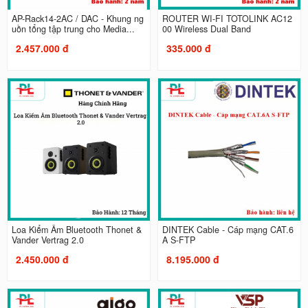
AP-Rack14-2AC / DAC - Khung ng
ROUTER WI-FI TOTOLINK AC12
uồn tổng tập trung cho Media...
00 Wireless Dual Band
2.457.000 đ
335.000 đ
Loa Kiểm Âm Bluetooth Thonet &
DINTEK Cable - Cáp mạng CAT.6
Vander Vertrag 2.0
A S-FTP
2.450.000 đ
8.195.000 đ