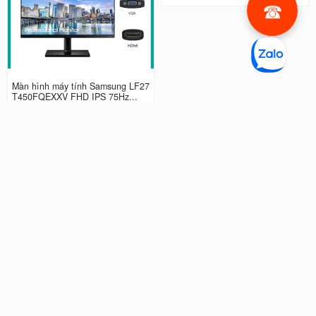
Màn hình máy tính Samsung LF27
Màn Hình Samsung Odyssey G3 L
T450FQEXXV FHD IPS 75Hz...
S27AG320NEXXV | 27 inch...
2.990.000 đ
4.490.000 đ
Màn hình LCD 24” Samsung Odys
Màn Hình máy tính Samsung Ody
sey G3 LS24AG320NEXXV FHD...
ssey G5 QHD...