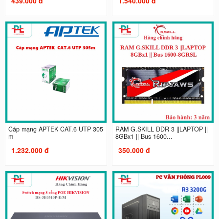
439.000 đ
1.540.000 đ
Cáp mạng APTEK CAT.6 UTP 305
RAM G.SKILL DDR 3 ||LAPTOP ||
m
8GBx1 || Bus 1600...
1.232.000 đ
350.000 đ