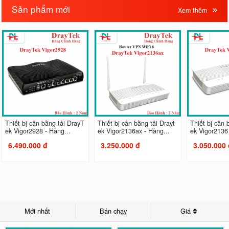
Sản phẩm mới
Xem thêm
Thiết bị cân bằng tải DrayT
Thiết bị cân bằng tải Drayt
Thiết bị cân 
ek Vigor2928 - Hàng...
ek Vigor2136ax - Hàng...
ek Vigor2136 
6.490.000 đ
3.250.000 đ
3.050.000 
Mới nhất
Bán chạy
Giá