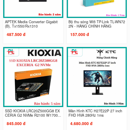
APTEK Media Converter Gigabit
Bộ thu sóng Wifi TP-Link TL-WN72
(B), Tx1550/Rx1310
2N - HÀNG CHÍNH HÃNG
487.500 đ
157.000 đ
SSD KIOXIA LRC20Z500GG8 EX
Màn Hình KTC H27E22P 27 inch
CERIA G2 NVMe R2100 W1700...
FHD HVA 280Hz 1ms
845.000 đ
4.680.000 đ