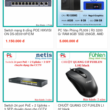
Switch mạng 8 cổng POE HIKVISI
PC Văn Phòng PL009 | R3 3200
ON DS-3E0310P-E/M
G/ RAM 8GB/ SSD 256GB, AMD
1.150.000 đ
5.000.000 đ
Switch 24 port PoE + 2 Uplinks +
CHUỘT QUANG CƠ FUHLEN L1
3 SFP chuyên dụng cho CCTV
02 black