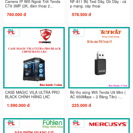
Camera IP Wifi Ngoài Trời Tenda
NF-811 Bộ Test Dây, Dò Dây : cá
CT6 3MP (2K, đàm thoại 2...
p mạng, cáp thoại
760.000 đ
578.500 đ
CASE MAGIC VILA ULTRA PRO
Bộ thu sóng Wifi Tenda U9 Mini (
BLACK CHÍNH HÃNG LKC
AC 650Mbps – 2 Băng Tần) -...
1.590.000 đ
225.000 đ