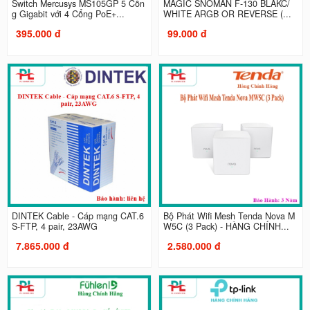
Switch Mercusys MS105GP 5 Cổn
MAGIC SNOMAN F-130 BLAKC/
g Gigabit với 4 Cổng PoE+...
WHITE ARGB OR REVERSE (...
395.000 đ
99.000 đ
DINTEK Cable - Cáp mạng CAT.6
Bộ Phát Wifi Mesh Tenda Nova M
S-FTP, 4 pair, 23AWG
W5C (3 Pack) - HÀNG CHÍNH...
7.865.000 đ
2.580.000 đ