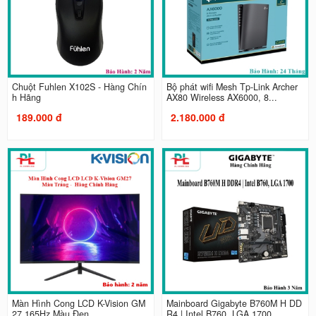
Chuột Fuhlen X102S - Hàng Chín
Bộ phát wifi Mesh Tp-Link Archer
h Hãng
AX80 Wireless AX6000, 8...
189.000 đ
2.180.000 đ
Màn Hình Cong LCD K-Vision GM
Mainboard Gigabyte B760M H DD
27 165Hz Màu Đen
R4 | Intel B760, LGA 1700...