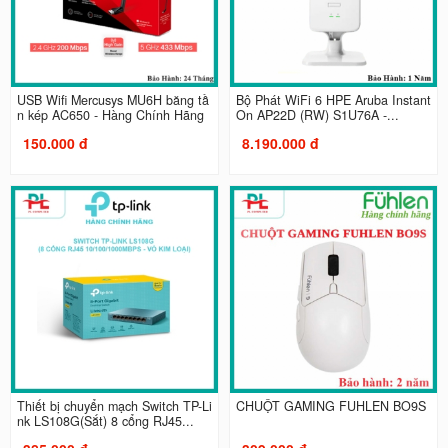
USB Wifi Mercusys MU6H băng tầ
Bộ Phát WiFi 6 HPE Aruba Instant
n kép AC650 - Hàng Chính Hãng
On AP22D (RW) S1U76A -...
150.000 đ
8.190.000 đ
Thiết bị chuyển mạch Switch TP-Li
CHUỘT GAMING FUHLEN BO9S
nk LS108G(Sắt) 8 cổng RJ45...