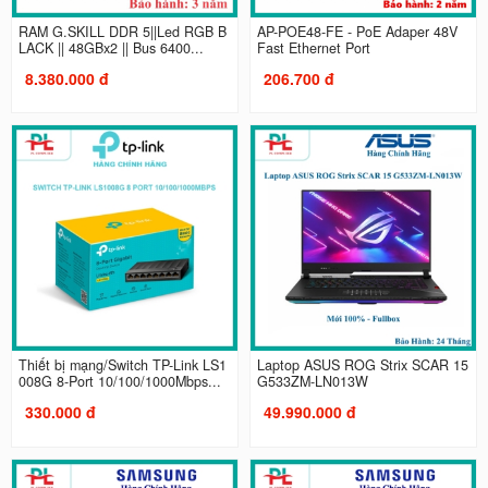
RAM G.SKILL DDR 5||Led RGB B
AP-POE48-FE - PoE Adaper 48V
LACK || 48GBx2 || Bus 6400...
Fast Ethernet Port
8.380.000 đ
206.700 đ
Thiết bị mạng/Switch TP-Link LS1
Laptop ASUS ROG Strix SCAR 15
008G 8-Port 10/100/1000Mbps...
G533ZM-LN013W
330.000 đ
49.990.000 đ