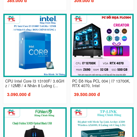
385.000 đ
309.000 đ
CPU Intel Core I3 13100F/ 3.6GH
PC Đồ Họa PCL 004 | I7 13700K,
z / 12MB / 4 Nhân 8 Luồng (...
RTX 4070, Intel
3.090.000 đ
39.500.000 đ