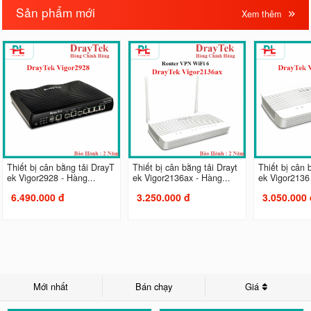
Sản phẩm mới
Xem thêm
Thiết bị cân bằng tải DrayT
Thiết bị cân bằng tải Drayt
Thiết bị cân 
ek Vigor2928 - Hàng...
ek Vigor2136ax - Hàng...
ek Vigor2136 
6.490.000 đ
3.250.000 đ
3.050.000 
Mới nhất
Bán chạy
Giá