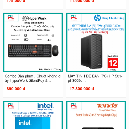
175.000 đ
11.900.000 đ
Combo Bàn phím , Chuột không d
MÁY TÍNH ĐỂ BÀN (PC) HP S01-
ây HyperWork SilentKey &...
pF3009d...
890.000 đ
17.800.000 đ