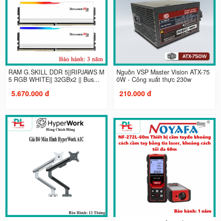
RAM G.SKILL DDR 5||RIPJAWS M
Nguồn VSP Master Vision ATX-75
5 RGB WHITE|| 32GBx2 || Bus...
0W - Công xuất thực 230w
5.670.000 đ
210.000 đ