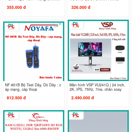
355.000 đ
326.000 đ
NF-801B Bộ Test Dây, Dò Dây : c
Màn hình VSP VU241Q | 24 inch,
áp mạng, cáp thoại
2K, IPS, 75Hz, 7ms, chân xoay
812.500 đ
2.490.000 đ