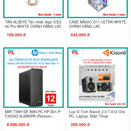
TẢN ALSEYE Tản nhiệt Aigo ICE2
CASE MAGIC O11 ULTRA WHITE
00 Pro WHITE CHÍNH HÃNG LKC
CHÍNH HÃNG LKC
109.000 đ
645.000 đ
MÁY TÍNH ĐỂ BÀN PC HP S01-P
Loa Vi Tính Kisonli 2.0 T-012 Cho
F2035D 6L6W5PA (Pentium...
PC, Laptop, Điện Thoại
8.096.000 đ
200.000 đ