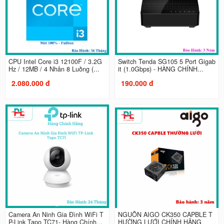
CPU Intel Core i3 12100F / 3.2G
Switch Tenda SG105 5 Port Gigab
Hz / 12MB / 4 Nhân 8 Luồng (...
it (1.0Gbps) - HÀNG CHÍNH...
2.080.000 đ
190.000 đ
Camera An Ninh Gia Đình WiFi T
NGUỒN AIGO CK350 CAPBLE T
P-Link Tapo TC71- Hàng Chính...
HƯỜNG LƯỚI CHÍNH HÃNG