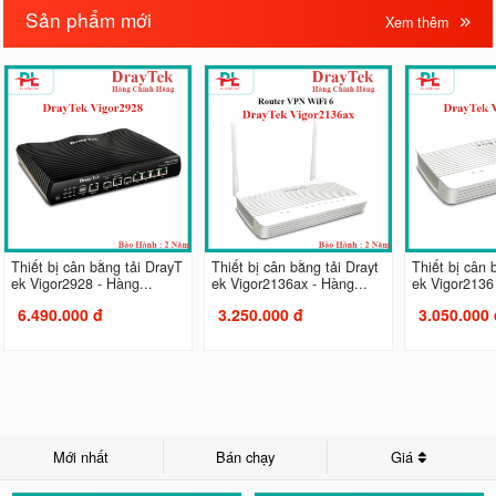
Sản phẩm mới
Xem thêm
Thiết bị cân bằng tải DrayT
Thiết bị cân bằng tải Drayt
Thiết bị cân 
ek Vigor2928 - Hàng...
ek Vigor2136ax - Hàng...
ek Vigor2136 
6.490.000 đ
3.250.000 đ
3.050.000 
Mới nhất
Bán chạy
Giá