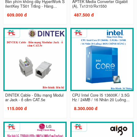
Bàn phím không dây HyperWork S
APTEK Media Converter Gigabit
ilentKey TS01 Trắng - Hàng...
(A), Tx1310/Rx1550
609.000 đ
487.500 đ
DINTEK Cable - Đầu mạng Modul
CPU Intel Core I5 13600K / 3.5G
ar Jack - ổ cắm CAT.5e
Hz / 24MB / 16 Nhân 20 Luồng...
115.000 đ
8.300.000 đ