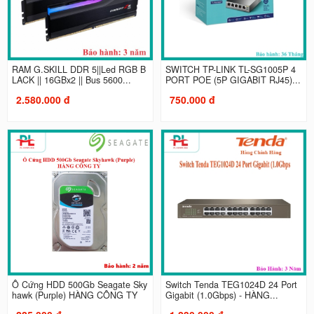
RAM G.SKILL DDR 5||Led RGB B
SWITCH TP-LINK TL-SG1005P 4
LACK || 16GBx2 || Bus 5600...
PORT POE (5P GIGABIT RJ45)...
2.580.000 đ
750.000 đ
Ổ Cứng HDD 500Gb Seagate Sky
Switch Tenda TEG1024D 24 Port
hawk (Purple) HÀNG CÔNG TY
Gigabit (1.0Gbps) - HÀNG...