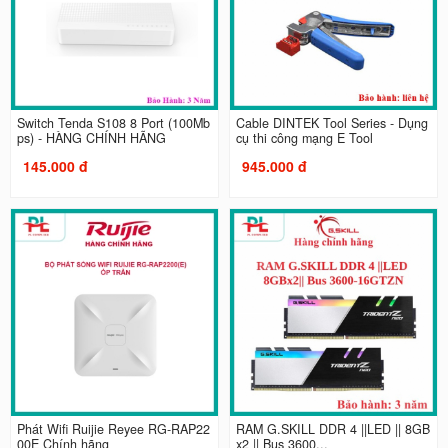
Switch Tenda S108 8 Port (100Mb
Cable DINTEK Tool Series - Dụng
ps) - HÀNG CHÍNH HÃNG
cụ thi công mạng E Tool
145.000 đ
945.000 đ
Phát Wifi Ruijie Reyee RG-RAP22
RAM G.SKILL DDR 4 ||LED || 8GB
00E Chính hãng
x2 || Bus 3600...