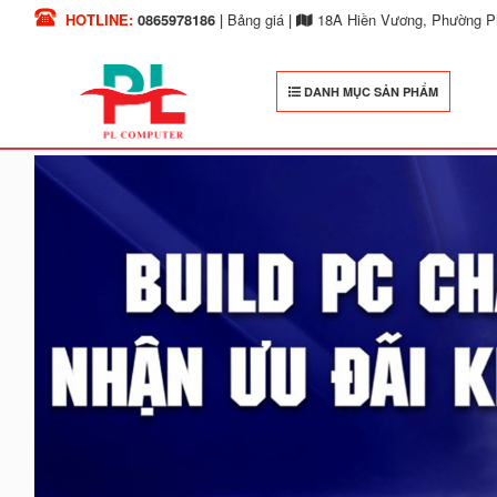
HOTLINE:
0865978186
|
Bảng giá
|
18A Hiền Vương, Phường Ph
DANH MỤC SẢN PHẨM