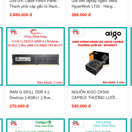
DINTEK Cable Patch Panel -
Giá treo laptop ngàm Vesa
Thanh phối cáp gắn tủ Rack...
HyperWork LT03 - Hàng...
3.880.000 đ
269.000 đ
RAM G.SKILL DDR 4 ||
NGUỒN AIGO CK550
Desktop || 8GBx1 || Bus...
CAPBLE THƯỜNG LƯỚI...
270.000 đ
540.000 đ