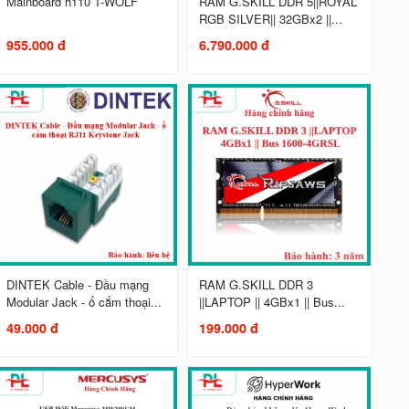
Mainboard h110 T-WOLF
RAM G.SKILL DDR 5||ROYAL
RGB SILVER|| 32GBx2 ||...
955.000 đ
6.790.000 đ
DINTEK Cable - Đầu mạng
RAM G.SKILL DDR 3
Modular Jack - ổ cắm thoại...
||LAPTOP || 4GBx1 || Bus...
49.000 đ
199.000 đ