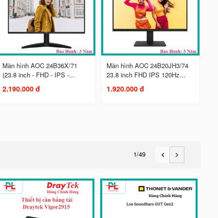
Màn hình AOC 24B36X/71
Màn hình AOC 24B20JH3/74
(23.8 inch - FHD - IPS -...
23.8 inch FHD IPS 120Hz...
2.190.000 đ
1.920.000 đ
1
/49