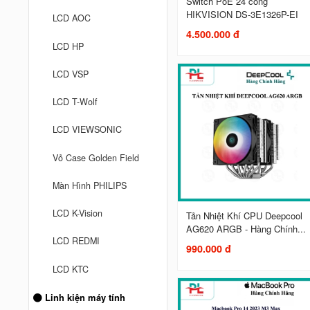
Switch PoE 24 cổng
HIKVISION DS-3E1326P-EI
LCD AOC
4.500.000 đ
LCD HP
LCD VSP
LCD T-Wolf
LCD VIEWSONIC
Vỏ Case Golden Field
Màn Hình PHILIPS
LCD K-Vision
Tản Nhiệt Khí CPU Deepcool
AG620 ARGB - Hàng Chính...
LCD REDMI
990.000 đ
LCD KTC
Linh kiện máy tính