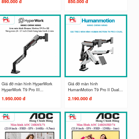
890.000 đ
850.000 đ
Giá đỡ màn hình HyperWork
Giá đỡ màn hình
HyperWork T9 Pro III...
HumanMotion T9 Pro II Dual...
1.950.000 đ
2.190.000 đ