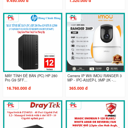
9.450.000 đ
1.320.000 đ
MÁY TÍNH ĐỂ BÀN (PC) HP 280
Camera IP Wifi IMOU RANGER 3
Pro G9 SFF...
MP - IPC-A32EP-L 3MP 2K -...
16.760.000 đ
365.000 đ