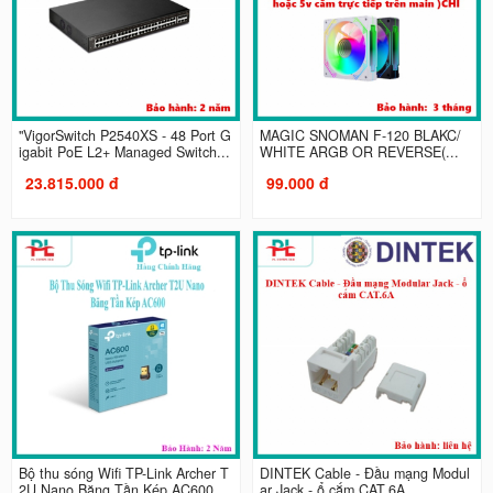
"VigorSwitch P2540XS - 48 Port G
MAGIC SNOMAN F-120 BLAKC/
igabit PoE L2+ Managed Switch...
WHITE ARGB OR REVERSE(...
23.815.000 đ
99.000 đ
Bộ thu sóng Wifi TP-Link Archer T
DINTEK Cable - Đầu mạng Modul
2U Nano Băng Tần Kép AC600...
ar Jack - ổ cắm CAT.6A