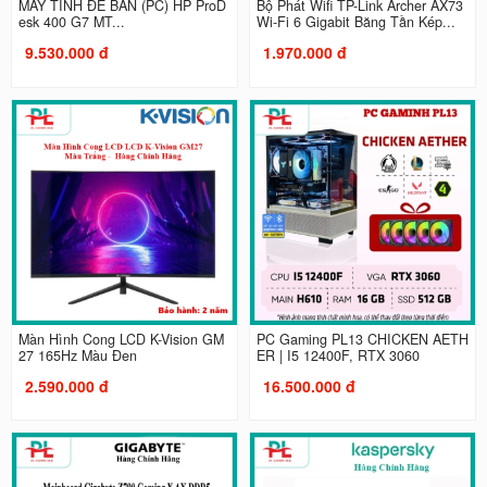
MÁY TÍNH ĐỂ BÀN (PC) HP ProD
Bộ Phát Wifi TP-Link Archer AX73
esk 400 G7 MT...
Wi-Fi 6 Gigabit Băng Tần Kép...
9.530.000 đ
1.970.000 đ
Màn Hình Cong LCD K-Vision GM
PC Gaming PL13 CHICKEN AETH
27 165Hz Màu Đen
ER | I5 12400F, RTX 3060
2.590.000 đ
16.500.000 đ