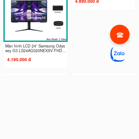
Màn hình máy tính Samsung LF27
Màn Hình Samsung Odyssey G3 L
T450FQEXXV FHD IPS 75Hz...
S27AG320NEXXV | 27 inch...
2.990.000 đ
4.490.000 đ