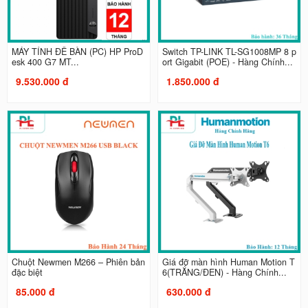
MÁY TÍNH ĐỂ BÀN (PC) HP ProD
Switch TP-LINK TL-SG1008MP 8 p
esk 400 G7 MT...
ort Gigabit (POE) - Hàng Chính...
9.530.000 đ
1.850.000 đ
Chuột Newmen M266 – Phiên bản
Giá đỡ màn hình Human Motion T
đặc biệt
6(TRẮNG/ĐEN) - Hàng Chính...
85.000 đ
630.000 đ