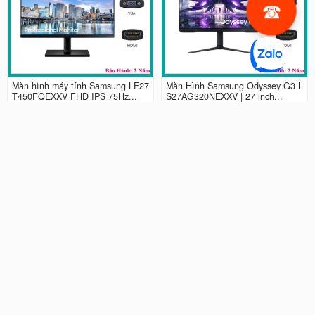
Màn hình máy tính Samsung LF27
Màn Hình Samsung Odyssey G3 L
T450FQEXXV FHD IPS 75Hz...
S27AG320NEXXV | 27 inch...
2.990.000 đ
4.490.000 đ
Màn hình LCD 24” Samsung Odys
Màn Hình máy tính Samsung Ody
sey G3 LS24AG320NEXXV FHD...
ssey G5 QHD...