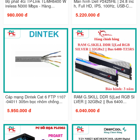
Bộ phát 4G TP-Link TL-MR6400 W
Màn hình Dell P2425HE | 24.8 inc
ireless N300 Mbps - Hàng...
h, Full HD, IPS, 100Hz, USB-C...
980.000 đ
5.220.000 đ
Cáp mạng Dintek Cat 6 FTP 1107
RAM G.SKILL DDR 5||Led RGB SI
-04011 305m bọc nhôm chống...
LVER || 32GBx2 || Bus 6400...
5.950.000 đ
6.040.000 đ