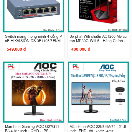
Switch mạng thông minh 4 cổng P
Bộ phát Wifi chuẩn AC1200 Mercu
oE HIKVISION DS-3E1105P-EI/M
sys MR30G Wifi 5 - Hàng Chính...
549.000 đ
430.000 đ
Màn hình Gaming AOC Q27G11
Màn Hình AOC 22B3HM/74 | 21.5
E/74 (27 inch - QHD - IPS -...
inch, FHD, VA, 75Hz, 4ms...