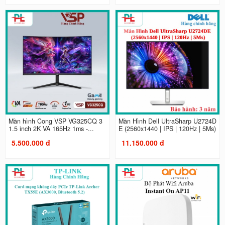
Màn hình Cong VSP VG325CQ 3
Màn Hình Dell UltraSharp U2724D
1.5 inch 2K VA 165Hz 1ms -...
E (2560x1440 | IPS | 120Hz | 5Ms)
5.500.000 đ
11.150.000 đ