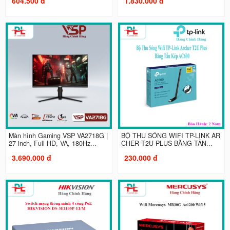
604.500 đ
1.830.000 đ
Màn hình Gaming VSP VA2718G |
BỘ THU SÓNG WIFI TP-LINK AR
27 inch, Full HD, VA, 180Hz...
CHER T2U PLUS BĂNG TẦN...
3.690.000 đ
230.000 đ