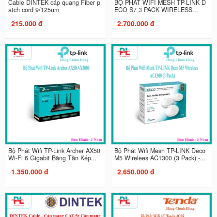
Cable DINTEK cáp quang Fiber p
BỘ PHÁT WIFI MESH TP-LINK D
atch cord 9/125um
ECO S7 3 PACK WIRELESS...
215.000 đ
2.700.000 đ
Bộ Phát Wifi TP-Link Archer AX50
Bộ Phát Wifi Mesh TP-LINK Deco
Wi-Fi 6 Gigabit Băng Tần Kép...
M5 Wirelees AC1300 (3 Pack) -...
1.350.000 đ
2.650.000 đ