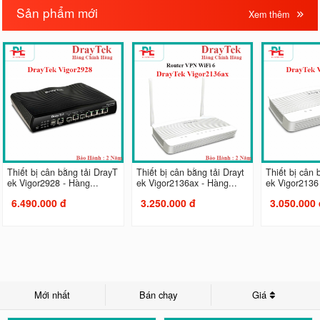
Sản phẩm mới
Xem thêm
Thiết bị cân bằng tải DrayT
Thiết bị cân bằng tải Drayt
Thiết bị cân 
ek Vigor2928 - Hàng...
ek Vigor2136ax - Hàng...
ek Vigor2136 
6.490.000 đ
3.250.000 đ
3.050.000 
Mới nhất
Bán chạy
Giá