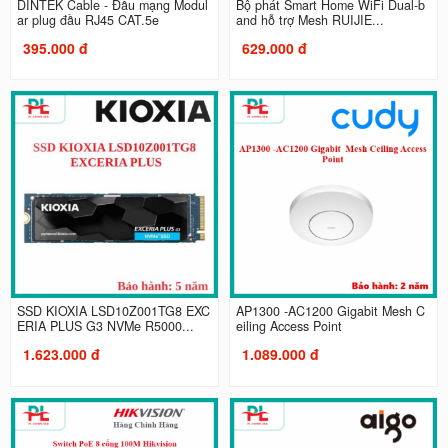
DINTEK Cable - Đầu mạng Modul
Bộ phát Smart Home WiFi Dual-b
ar plug đầu RJ45 CAT.5e
and hỗ trợ Mesh RUIJIE...
395.000 đ
629.000 đ
SSD KIOXIA LSD10Z001TG8 EXC
AP1300 -AC1200 Gigabit Mesh C
ERIA PLUS G3 NVMe R5000...
eiling Access Point
1.623.000 đ
1.089.000 đ