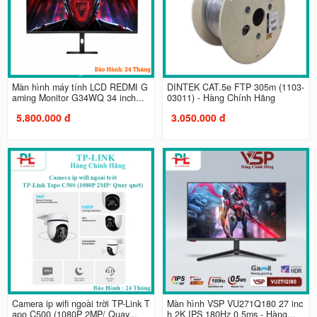
Màn hình máy tính LCD REDMI G
DINTEK CAT.5e FTP 305m (1103-
aming Monitor G34WQ 34 inch...
03011) - Hàng Chính Hãng
5.800.000 đ
3.050.000 đ
Camera ip wifi ngoài trời TP-Link T
Màn hình VSP VU271Q180 27 inc
apo C500 (1080P 2MP/ Quay...
h 2K IPS 180Hz 0.5ms - Hàng...