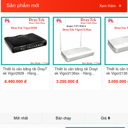
Sản phẩm mới
Xem thêm
Thiết bị cân bằng tải DrayT
Thiết bị cân bằng tải Drayt
Thiết bị cân 
ek Vigor2928 - Hàng...
ek Vigor2136ax - Hàng...
ek Vigor2136 
6.490.000 đ
3.250.000 đ
3.050.000 
Mới nhất
Bán chạy
Giá