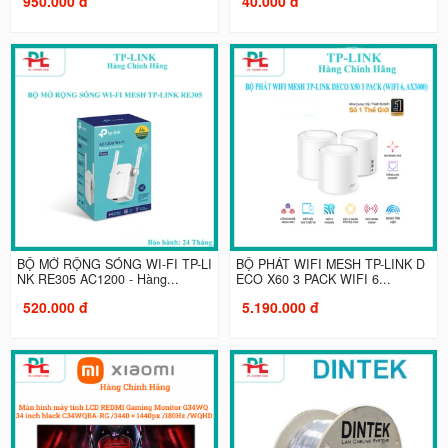
950.000 đ
40.000 đ
BỘ MỞ RỘNG SÓNG WI-FI TP-LI
BỘ PHÁT WIFI MESH TP-LINK D
NK RE305 AC1200 - Hàng...
ECO X60 3 PACK WIFI 6...
520.000 đ
5.190.000 đ