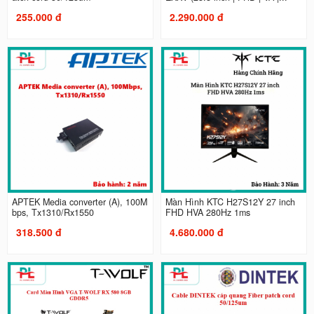
255.000 đ
2.290.000 đ
APTEK Media converter (A), 100M
Màn Hình KTC H27S12Y 27 inch
bps, Tx1310/Rx1550
FHD HVA 280Hz 1ms
318.500 đ
4.680.000 đ