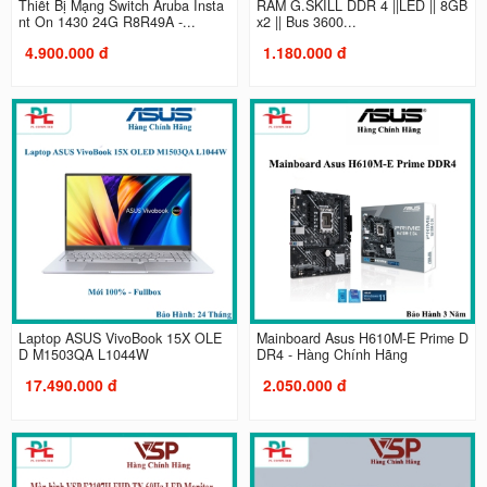
Thiết Bị Mạng Switch Aruba Insta
RAM G.SKILL DDR 4 ||LED || 8GB
nt On 1430 24G R8R49A -...
x2 || Bus 3600...
4.900.000 đ
1.180.000 đ
Laptop ASUS VivoBook 15X OLE
Mainboard Asus H610M-E Prime D
D M1503QA L1044W
DR4 - Hàng Chính Hãng
17.490.000 đ
2.050.000 đ