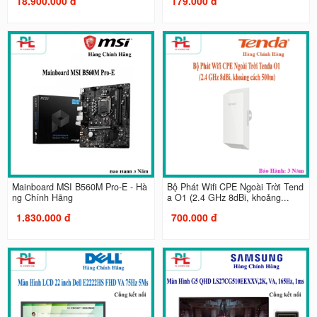
18.900.000 đ
179.000 đ
Mainboard MSI B560M Pro-E - Hà
Bộ Phát Wifi CPE Ngoài Trời Tend
ng Chính Hãng
a O1 (2.4 GHz 8dBi, khoảng...
1.830.000 đ
700.000 đ