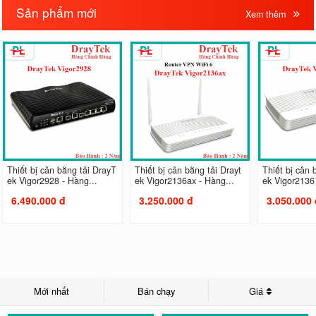
Sản phẩm mới
Xem thêm
Thiết bị cân bằng tải DrayT
Thiết bị cân bằng tải Drayt
Thiết bị cân 
ek Vigor2928 - Hàng...
ek Vigor2136ax - Hàng...
ek Vigor2136 
6.490.000 đ
3.250.000 đ
3.050.000 
Mới nhất
Bán chạy
Giá