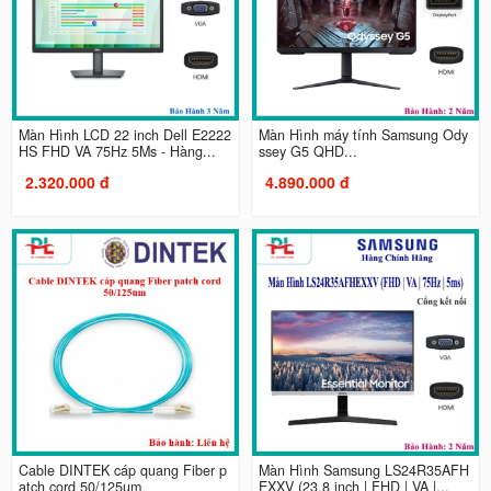
Màn Hình LCD 22 inch Dell E2222
Màn Hình máy tính Samsung Ody
HS FHD VA 75Hz 5Ms - Hàng...
ssey G5 QHD...
2.320.000 đ
4.890.000 đ
Cable DINTEK cáp quang Fiber p
Màn Hình Samsung LS24R35AFH
atch cord 50/125um
EXXV (23.8 inch | FHD | VA |...