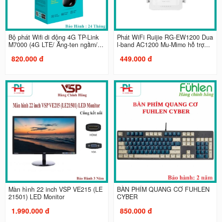
Bộ phát Wifi di động 4G TP-Link
Phát WiFi Ruijie RG-EW1200 Dua
M7000 (4G LTE/ Ăng-ten ngầm/...
l-band AC1200 Mu-Mimo hỗ trợ...
820.000 đ
449.000 đ
Màn hình 22 inch VSP VE215 (LE
BÀN PHÍM QUANG CƠ FUHLEN
21501) LED Monitor
CYBER
1.990.000 đ
850.000 đ