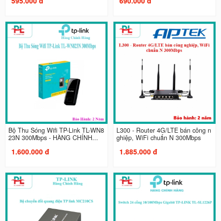
595.000 đ
690.000 đ
Bộ Thu Sóng Wifi TP-Link TL-WN8
L300 - Router 4G/LTE bán công n
23N 300Mbps - HÀNG CHÍNH...
ghiệp, WiFi chuẩn N 300Mbps
1.600.000 đ
1.885.000 đ