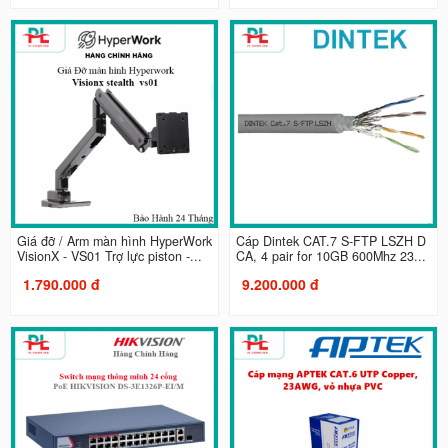
Giá đỡ / Arm màn hình HyperWork
Cáp Dintek CAT.7 S-FTP LSZH D
VisionX - VS01 Trợ lực piston -...
CA, 4 pair for 10GB 600Mhz 23...
1.790.000 đ
9.200.000 đ