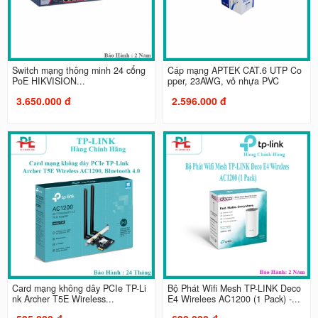
Switch mạng thông minh 24 cổng
Cáp mạng APTEK CAT.6 UTP Co
PoE HIKVISION...
pper, 23AWG, vỏ nhựa PVC
3.650.000 đ
2.596.000 đ
Card mạng không dây PCIe TP-Li
Bộ Phát Wifi Mesh TP-LINK Deco
nk Archer T5E Wireless...
E4 Wirelees AC1200 (1 Pack) -...