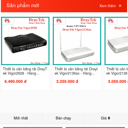
Sản phẩm mới
Xem thêm
Thiết bị cân bằng tải DrayT
Thiết bị cân bằng tải Drayt
Thiết bị cân 
ek Vigor2928 - Hàng...
ek Vigor2136ax - Hàng...
ek Vigor2136 
6.490.000 đ
3.250.000 đ
3.050.000 
Mới nhất
Bán chạy
Giá