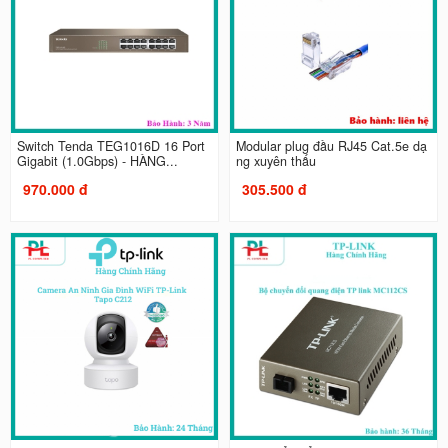
Switch Tenda TEG1016D 16 Port
Modular plug đầu RJ45 Cat.5e dạ
Gigabit (1.0Gbps) - HÀNG...
ng xuyên thấu
970.000 đ
305.500 đ