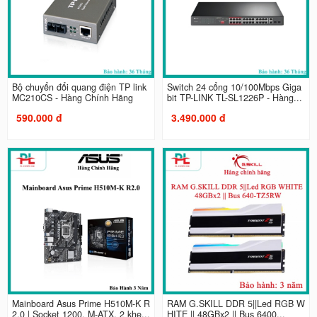
Bộ chuyển đổi quang điện TP link
Switch 24 cổng 10/100Mbps Giga
MC210CS - Hàng Chính Hãng
bit TP-LINK TL-SL1226P - Hàng...
590.000 đ
3.490.000 đ
Mainboard Asus Prime H510M-K R
RAM G.SKILL DDR 5||Led RGB W
2.0 | Socket 1200, M-ATX, 2 khe...
HITE || 48GBx2 || Bus 6400...