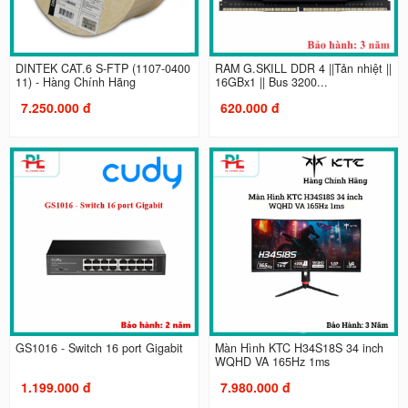
DINTEK CAT.6 S-FTP (1107-0400
RAM G.SKILL DDR 4 ||Tản nhiệt ||
11) - Hàng Chính Hãng
16GBx1 || Bus 3200...
7.250.000 đ
620.000 đ
GS1016 - Switch 16 port Gigabit
Màn Hình KTC H34S18S 34 inch
WQHD VA 165Hz 1ms
1.199.000 đ
7.980.000 đ