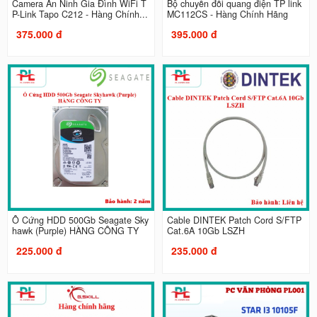
Camera An Ninh Gia Đình WiFi T
Bộ chuyển đổi quang điện TP link
P-Link Tapo C212 - Hàng Chính...
MC112CS - Hàng Chính Hãng
375.000 đ
395.000 đ
Ổ Cứng HDD 500Gb Seagate Sky
Cable DINTEK Patch Cord S/FTP
hawk (Purple) HÀNG CÔNG TY
Cat.6A 10Gb LSZH
225.000 đ
235.000 đ