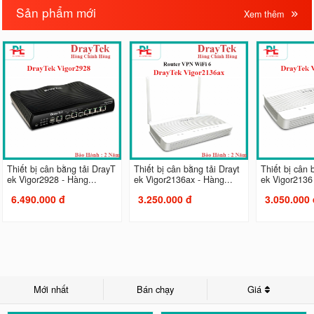
Sản phẩm mới
Xem thêm
Thiết bị cân bằng tải DrayT
Thiết bị cân bằng tải Drayt
Thiết bị cân 
ek Vigor2928 - Hàng...
ek Vigor2136ax - Hàng...
ek Vigor2136 
6.490.000 đ
3.250.000 đ
3.050.000 
Mới nhất
Bán chạy
Giá