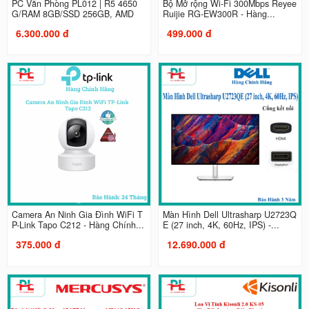
PC Văn Phòng PL012 | R5 4650
Bộ Mở rộng Wi-Fi 300Mbps Reyee
G/RAM 8GB/SSD 256GB, AMD
Ruijie RG-EW300R - Hàng...
6.300.000 đ
499.000 đ
Camera An Ninh Gia Đình WiFi T
Màn Hình Dell Ultrasharp U2723Q
P-Link Tapo C212 - Hàng Chính...
E (27 inch, 4K, 60Hz, IPS) -...
375.000 đ
12.690.000 đ