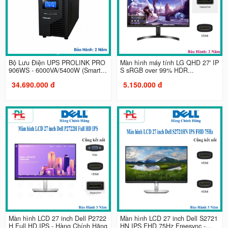
Bộ Lưu Điện UPS PROLINK PRO
Màn hình máy tính LG QHD 27' IP
906WS - 6000VA/5400W (Smart...
S sRGB over 99% HDR...
34.690.000 đ
5.150.000 đ
Màn hình LCD 27 inch Dell P2722
Màn hình LCD 27 inch Dell S2721
H Full HD IPS - Hàng Chính Hãng
HN IPS FHD 75Hz Freesync -...