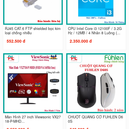
RJ45 CAT.6 FTP shielded bọc kim
CPU Intel Core i3 12100F / 3.2G
loại chống nhiễu
Hz / 12MB / 4 Nhân 8 Luồng (...
552.500 đ
2.350.000 đ
Màn Hình 27 inch Viewsonic VX27
CHUỘT QUANG CƠ FUHLEN D6
18-P-MHD...
0S