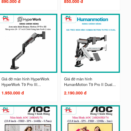
890.000 đ
850.000 đ
Giá đỡ màn hình HyperWork
Giá đỡ màn hình
HyperWork T9 Pro III...
HumanMotion T9 Pro II Dual...
1.950.000 đ
2.190.000 đ