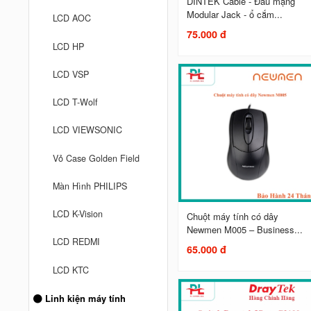
DINTEK Cable - Đầu mạng
Modular Jack - ổ cắm...
LCD AOC
75.000 đ
LCD HP
LCD VSP
LCD T-Wolf
LCD VIEWSONIC
Vỏ Case Golden Field
Màn Hình PHILIPS
LCD K-Vision
Chuột máy tính có dây
Newmen M005 – Business...
LCD REDMI
65.000 đ
LCD KTC
Linh kiện máy tính