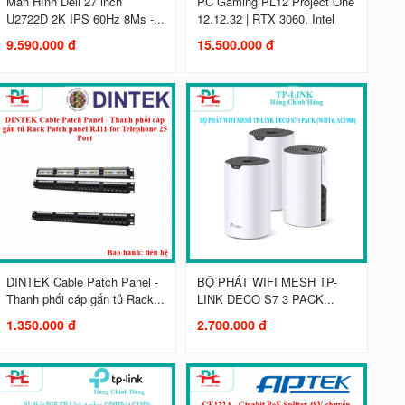
Màn Hình Dell 27 inch
PC Gaming PL12 Project One
U2722D 2K IPS 60Hz 8Ms -...
12.12.32 | RTX 3060, Intel
9.590.000 đ
15.500.000 đ
DINTEK Cable Patch Panel -
BỘ PHÁT WIFI MESH TP-
Thanh phối cáp gắn tủ Rack...
LINK DECO S7 3 PACK...
1.350.000 đ
2.700.000 đ