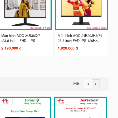
Màn hình AOC 24B36X/71
Màn hình AOC 24B20JH3/74
(23.8 inch - FHD - IPS -...
23.8 inch FHD IPS 120Hz...
2.190.000 đ
1.920.000 đ
1
/49