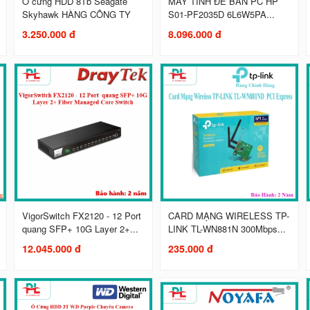
Ổ cứng HDD 8Tb Seagate
MÁY TÍNH ĐỂ BÀN PC HP
Skyhawk HÀNG CÔNG TY
S01-PF2035D 6L6W5PA...
3.250.000 đ
8.096.000 đ
VigorSwitch FX2120 - 12 Port
CARD MẠNG WIRELESS TP-
quang SFP+ 10G Layer 2+...
LINK TL-WN881N 300Mbps...
12.045.000 đ
235.000 đ