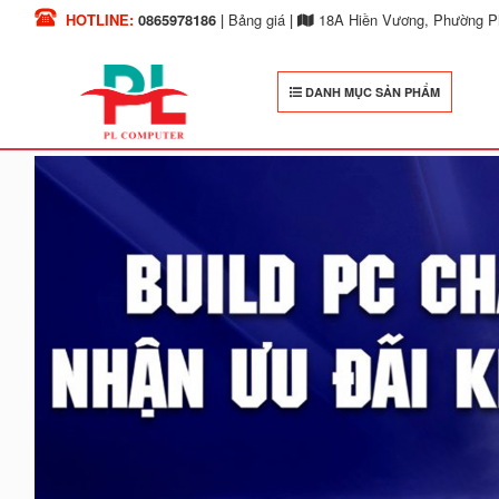
HOTLINE:
0865978186
|
Bảng giá
|
18A Hiền Vương, Phường Ph
DANH MỤC SẢN PHẨM