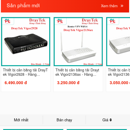
Sản phẩm mới
Xem thêm
Thiết bị cân bằng tải DrayT
Thiết bị cân bằng tải Drayt
Thiết bị cân 
ek Vigor2928 - Hàng...
ek Vigor2136ax - Hàng...
ek Vigor2136 
6.490.000 đ
3.250.000 đ
3.050.000 
Mới nhất
Bán chạy
Giá