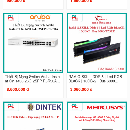
980.000 đ
1.590.000 đ
Thiết Bị Mạng Switch Aruba Insta
RAM G.SKILL DDR 5 | Led RGB
nt On 1430 26G 2SFP R8R50A...
BLACK | 16GBx2 | Bus 6000...
8.600.000 đ
3.060.000 đ