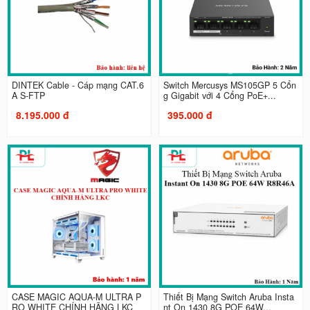
DINTEK Cable - Cáp mạng CAT.6
Switch Mercusys MS105GP 5 Cổn
A S-FTP
g Gigabit với 4 Cổng PoE+...
8.195.000 đ
395.000 đ
CASE MAGIC AQUA-M ULTRA P
Thiết Bị Mạng Switch Aruba Insta
RO WHITE CHÍNH HÃNG LKC
nt On 1430 8G POE 64W...