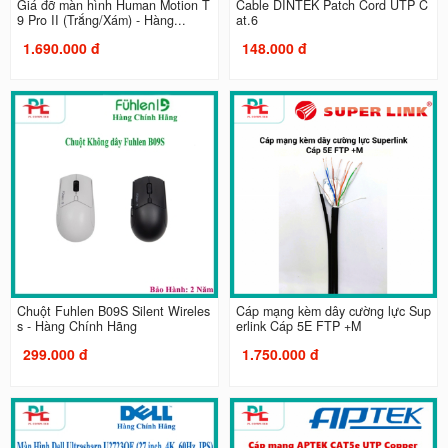
Giá đỡ màn hình Human Motion T
Cable DINTEK Patch Cord UTP C
9 Pro II (Trắng/Xám) - Hàng...
at.6
1.690.000 đ
148.000 đ
Chuột Fuhlen B09S Silent Wireles
Cáp mạng kèm dây cường lực Sup
s - Hàng Chính Hãng
erlink Cáp 5E FTP +M
299.000 đ
1.750.000 đ