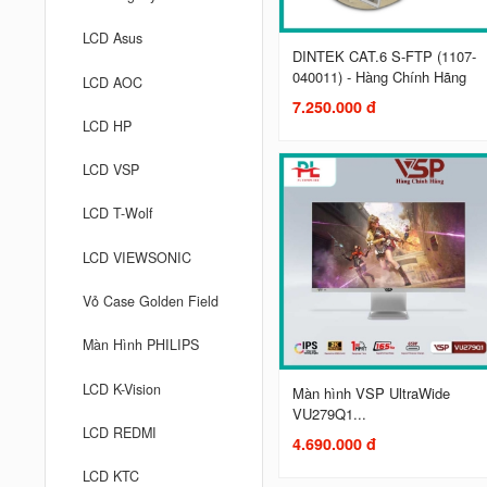
LCD Asus
DINTEK CAT.6 S-FTP (1107-
040011) - Hàng Chính Hãng
LCD AOC
7.250.000 đ
LCD HP
LCD VSP
LCD T-Wolf
LCD VIEWSONIC
Vỏ Case Golden Field
Màn Hình PHILIPS
LCD K-Vision
Màn hình VSP UltraWide
VU279Q1...
LCD REDMI
4.690.000 đ
LCD KTC