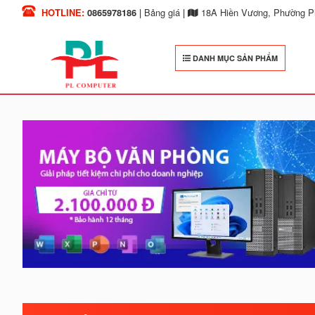
HOTLINE:
0865978186
|
Bảng giá
|
18A Hiền Vương, Phường Ph
DANH MỤC SẢN PHẨM