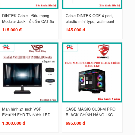
DINTEK Cable - Đầu mạng
Cable DINTEK ODF 4 port,
Modular Jack - ổ cắm CAT.5e
plastic mini type, wallmount
115.000 đ
145.000 đ
Màn hình 21 inch VSP
CASE MAGIC CUBI-M PRO
E2107H FHD TN 60Hz LED...
BLACK CHÍNH HÃNG LKC
1.300.000 đ
695.000 đ