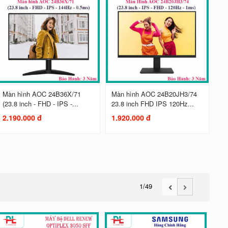
Màn hình AOC 24B36X/71
Màn hình AOC 24B20JH3/74
(23.8 inch - FHD - IPS -...
23.8 inch FHD IPS 120Hz...
2.190.000 đ
1.920.000 đ
1
/49