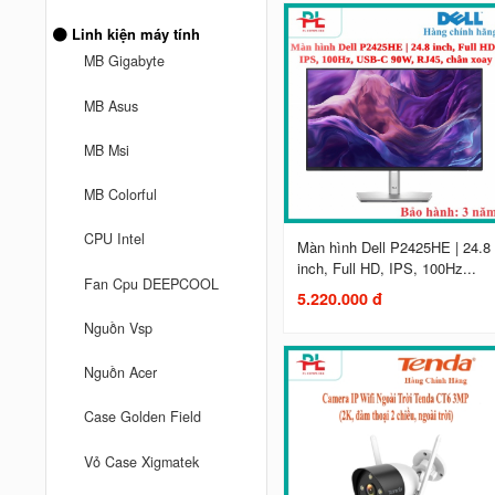
Linh kiện máy tính
MB Gigabyte
MB Asus
MB Msi
MB Colorful
CPU Intel
Màn hình Dell P2425HE | 24.8
inch, Full HD, IPS, 100Hz...
Fan Cpu DEEPCOOL
5.220.000 đ
Nguồn Vsp
Nguồn Acer
Case Golden Field
Vỏ Case Xigmatek