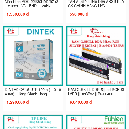
Màn Hình AOC 22B30HM2/67 (2
TẢN ALSEYE B40 DIG ARGB BLA
1.5 inch - VA - FHD - 120Hz -...
CK CHÍNH HÃNG LKC
1.550.000 đ
550.000 đ
DINTEK CAT.6 UTP 100m (1101-0
RAM G.SKILL DDR 5||Led RGB SI
4063) - Hàng Chính Hãng
LVER || 32GBx2 || Bus 6400...
1.290.000 đ
6.040.000 đ