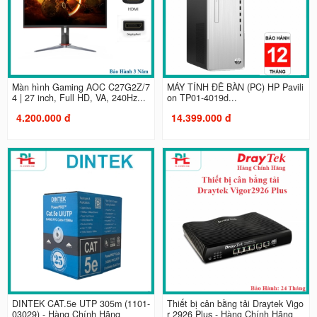
Màn hình Gaming AOC C27G2Z/7
MÁY TÍNH ĐỂ BÀN (PC) HP Pavili
4 | 27 inch, Full HD, VA, 240Hz...
on TP01-4019d...
4.200.000 đ
14.399.000 đ
DINTEK CAT.5e UTP 305m (1101-
Thiết bị cân bằng tải Draytek Vigo
03029) - Hàng Chính Hãng
r 2926 Plus - Hàng Chính Hãng