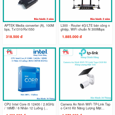
APTEK Media converter (A), 100M
L300 - Router 4G/LTE bán công n
bps, Tx1310/Rx1550
ghiệp, WiFi chuẩn N 300Mbps
318.500 đ
1.885.000 đ
CPU Intel Core i5 12400 / 2.6GHz
Camera An Ninh WiFi TP-Link Tap
/ 18MB / 6 Nhân 12 Luồng (...
o C410 Kit Năng Lượng Mặt...