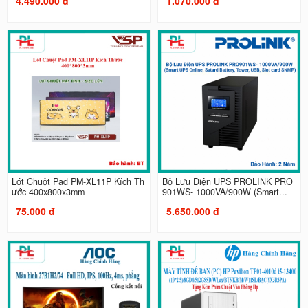
4.490.000 đ
1.070.000 đ
Lót Chuột Pad PM-XL11P Kích Th
Bộ Lưu Điện UPS PROLINK PRO
ước 400x800x3mm
901WS- 1000VA/900W (Smart...
75.000 đ
5.650.000 đ