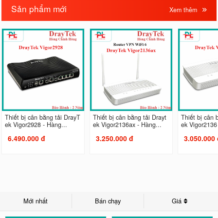
Sản phẩm mới
Xem thêm
Thiết bị cân bằng tải DrayT
Thiết bị cân bằng tải Drayt
Thiết bị cân 
ek Vigor2928 - Hàng...
ek Vigor2136ax - Hàng...
ek Vigor2136 
6.490.000 đ
3.250.000 đ
3.050.000 
Mới nhất
Bán chạy
Giá