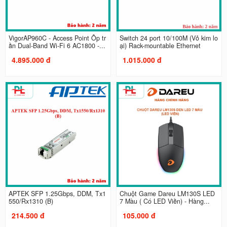
VigorAP960C - Access Point Ốp tr
Switch 24 port 10/100M (Vỏ kim lo
ần Dual-Band Wi-Fi 6 AC1800 -...
ại) Rack-mountable Ethernet
4.895.000 đ
1.015.000 đ
APTEK SFP 1.25Gbps, DDM, Tx1
Chuột Game Dareu LM130S LED
550/Rx1310 (B)
7 Màu ( Có LED Viền) - Hàng...
214.500 đ
105.000 đ