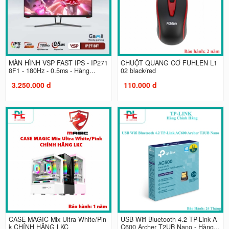
MÀN HÌNH VSP FAST IPS - IP271
CHUỘT QUANG CƠ FUHLEN L1
8F1 - 180Hz - 0.5ms - Hàng...
02 black/red
3.250.000 đ
110.000 đ
CASE MAGIC Mix Ultra White/Pin
USB Wifi Bluetooth 4.2 TP-Link A
k CHÍNH HÃNG LKC
C600 Archer T2UB Nano - Hàng...