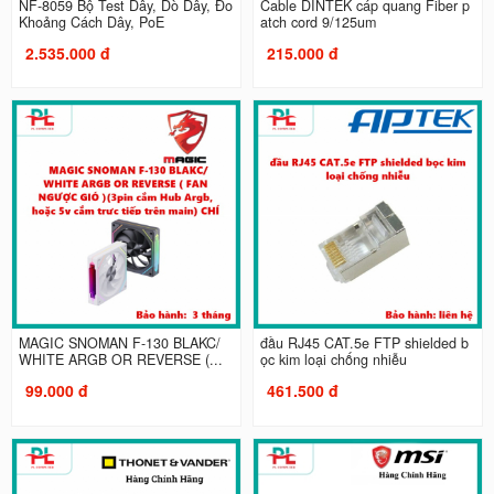
NF-8059 Bộ Test Dây, Dò Dây, Đo
Cable DINTEK cáp quang Fiber p
Khoảng Cách Dây, PoE
atch cord 9/125um
2.535.000 đ
215.000 đ
MAGIC SNOMAN F-130 BLAKC/
đầu RJ45 CAT.5e FTP shielded b
WHITE ARGB OR REVERSE (...
ọc kim loại chống nhiễu
99.000 đ
461.500 đ