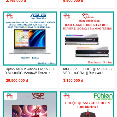
2.145.000 đ
9.900.000 đ
Laptop Asus Vivobook Pro 15 OLE
RAM G.SKILL DDR 5||Led RGB SI
D M6500RC MA004W Ryzen 7...
LVER || 16GBx2 || Bus 6400...
29.500.000 đ
3.150.000 đ