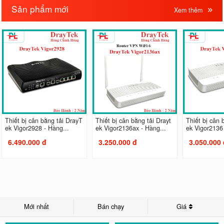
Sản phẩm mới
Xem thêm
Thiết bị cân bằng tải DrayT
Thiết bị cân bằng tải Drayt
Thiết bị cân 
ek Vigor2928 - Hàng...
ek Vigor2136ax - Hàng...
ek Vigor2136 
6.490.000 đ
3.250.000 đ
3.050.000 
Mới nhất
Bán chạy
Giá