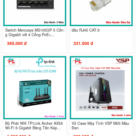
Switch Mercusys MS105GP 5 Cổn
đầu RJ45 CAT.6
g Gigabit với 4 Cổng PoE+...
395.000 đ
331.500 đ
Bộ Phát Wifi TP-Link Archer AX55
Vỏ Case Máy Tính VSP M05 Màu
Wi-Fi 6 Gigabit Băng Tần Kép...
Đen