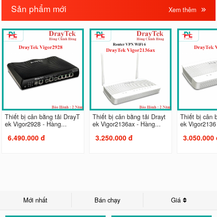
Sản phẩm mới
Xem thêm
Thiết bị cân bằng tải DrayT
Thiết bị cân bằng tải Drayt
Thiết bị cân 
ek Vigor2928 - Hàng...
ek Vigor2136ax - Hàng...
ek Vigor2136 
6.490.000 đ
3.250.000 đ
3.050.000 
Mới nhất
Bán chạy
Giá