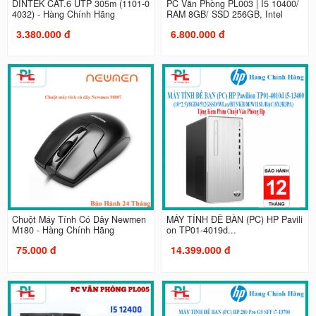
DINTEK CAT.6 UTP 305m (1101-0
PC Văn Phòng PL003 | I5 10400/
4032) - Hàng Chính Hãng
RAM 8GB/ SSD 256GB, Intel
3.380.000 đ
6.800.000 đ
Chuột Máy Tính Có Dây Newmen
MÁY TÍNH ĐỂ BÀN (PC) HP Pavili
M180 - Hàng Chính Hãng
on TP01-4019d...
75.000 đ
14.399.000 đ