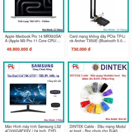
Apple Macbook Pro 14 MRX63SA/
Card mạng không dây PCIe TP-Li
A (Apple M3 Pro 11 Core CPU/...
nk Archer TX50E (Bluetooth 5.0...
49.900.000 đ
730.000 đ
Màn Hình máy tính Samsung LS2
DINTEK Cable - Đầu mạng Modul
4C330GAEXXV | 24 inch, FHD...
ar boot - Bọc nhựa cho RJ45...