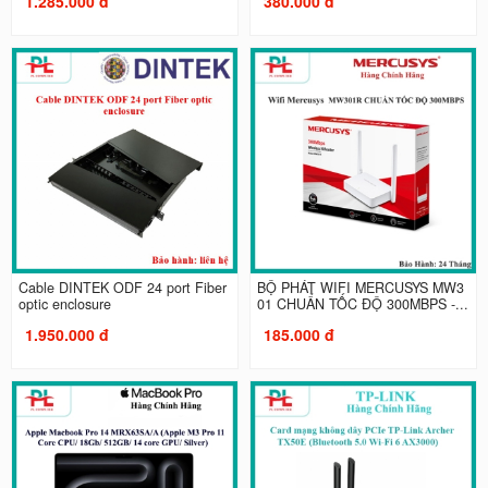
1.285.000 đ
380.000 đ
Cable DINTEK ODF 24 port Fiber
BỘ PHÁT WIFI MERCUSYS MW3
optic enclosure
01 CHUẨN TỐC ĐỘ 300MBPS -...
1.950.000 đ
185.000 đ